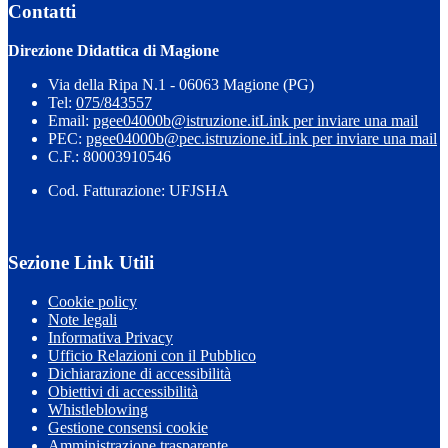
Contatti
Direzione Didattica di Magione
Via della Ripa N.1 - 06063 Magione (PG)
Tel:
075/843557
Email:
pgee04000b@istruzione.it
Link per inviare una mail
PEC:
pgee04000b@pec.istruzione.it
Link per inviare una mail
C.F.: 80003910546
Cod. Fatturazione: UFJSHA
Sezione Link Utili
Cookie policy
Note legali
Informativa Privacy
Ufficio Relazioni con il Pubblico
Dichiarazione di accessibilità
Obiettivi di accessibilità
Whistleblowing
Gestione consensi cookie
Amministrazione trasparente