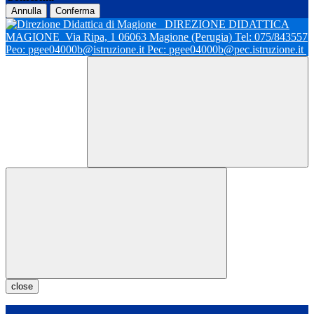
Annulla
Conferma
DIREZIONE DIDATTICA
MAGIONE
Via Ripa, 1 06063 Magione (Perugia) Tel: 075/843557
Peo: pgee04000b@istruzione.it Pec: pgee04000b@pec.istruzione.it
close