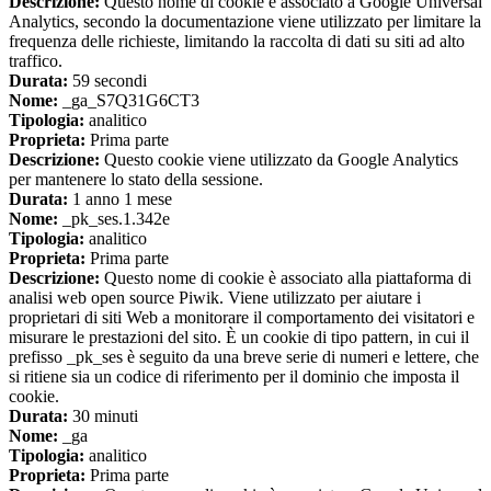
Descrizione:
Questo nome di cookie è associato a Google Universal
Analytics, secondo la documentazione viene utilizzato per limitare la
frequenza delle richieste, limitando la raccolta di dati su siti ad alto
traffico.
Durata:
59 secondi
Nome:
_ga_S7Q31G6CT3
Tipologia:
analitico
Proprieta:
Prima parte
Descrizione:
Questo cookie viene utilizzato da Google Analytics
per mantenere lo stato della sessione.
Durata:
1 anno 1 mese
Nome:
_pk_ses.1.342e
Tipologia:
analitico
Proprieta:
Prima parte
Descrizione:
Questo nome di cookie è associato alla piattaforma di
analisi web open source Piwik. Viene utilizzato per aiutare i
proprietari di siti Web a monitorare il comportamento dei visitatori e
misurare le prestazioni del sito. È un cookie di tipo pattern, in cui il
prefisso _pk_ses è seguito da una breve serie di numeri e lettere, che
si ritiene sia un codice di riferimento per il dominio che imposta il
cookie.
Durata:
30 minuti
Nome:
_ga
Tipologia:
analitico
Proprieta:
Prima parte