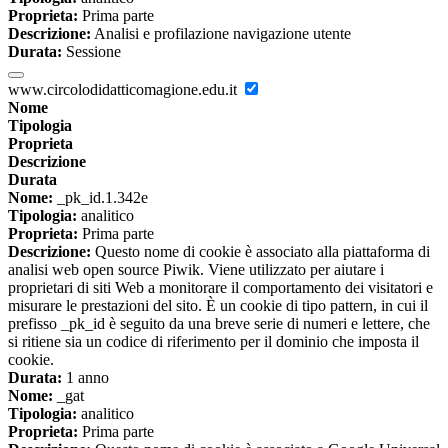
Proprieta:
Prima parte
Descrizione:
Analisi e profilazione navigazione utente
Durata:
Sessione
www.circolodidatticomagione.edu.it
Nome
Tipologia
Proprieta
Descrizione
Durata
Nome:
_pk_id.1.342e
Tipologia:
analitico
Proprieta:
Prima parte
Descrizione:
Questo nome di cookie è associato alla piattaforma di
analisi web open source Piwik. Viene utilizzato per aiutare i
proprietari di siti Web a monitorare il comportamento dei visitatori e
misurare le prestazioni del sito. È un cookie di tipo pattern, in cui il
prefisso _pk_id è seguito da una breve serie di numeri e lettere, che
si ritiene sia un codice di riferimento per il dominio che imposta il
cookie.
Durata:
1 anno
Nome:
_gat
Tipologia:
analitico
Proprieta:
Prima parte