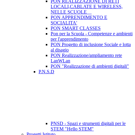
PON REALIZZAZIONE DI RETI
LOCALI,CABLATE E WIRELESS,
NELLE SCUOLE
PON APPRENDIMENTO E
SOCIALITA'
PON SMART CLASSES
Pon per la Scuola - Competenze e ambienti
per l'apprendimento
PON Progetto di inclusione Sociale e lotta
al disagio
PON Realizzazione/ampliamento rete
LanWLan
PON "Realizzazione di ambienti digitali"
P.N.S.D
PNSD - Spazi e strumenti digitali per le
STEM "Hello STEM"
Progetti Istituto