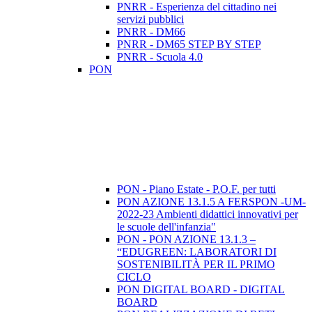
PNRR - Esperienza del cittadino nei
servizi pubblici
PNRR - DM66
PNRR - DM65 STEP BY STEP
PNRR - Scuola 4.0
PON
PON - Piano Estate - P.O.F. per tutti
PON AZIONE 13.1.5 A FERSPON -UM-
2022-23 Ambienti didattici innovativi per
le scuole dell'infanzia"
PON - PON AZIONE 13.1.3 –
“EDUGREEN: LABORATORI DI
SOSTENIBILITÀ PER IL PRIMO
CICLO
PON DIGITAL BOARD - DIGITAL
BOARD