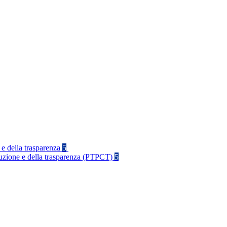
 e della trasparenza
5
rruzione e della trasparenza (PTPCT)
5