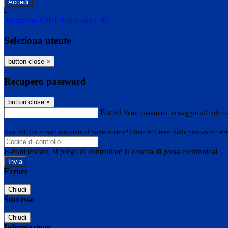
-
Entra con SPID
Entra con CIE
Seleziona utente
button close
×
Recupero password
button close
×
E-mail
Verrà inviato un messaggio all'indirizz
Non hai una e-mail associata al nome utente? Effettua il reset della password tram
E-mail inviata, si prega di controllare la casella di posta elettronica!
Errore
Chiudi
Successo
Chiudi
Informazione