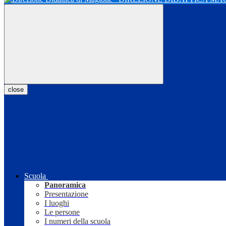
close
Scuola
Panoramica
Presentazione
I luoghi
Le persone
I numeri della scuola