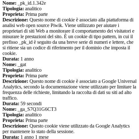
Nome:
_pk_id.1.342e
Tipologia:
analitico
Proprieta:
Prima parte
Descrizione:
Questo nome di cookie è associato alla piattaforma di
analisi web open source Piwik. Viene utilizzato per aiutare i
proprietari di siti Web a monitorare il comportamento dei visitatori e
misurare le prestazioni del sito. È un cookie di tipo pattern, in cui il
prefisso _pk_id è seguito da una breve serie di numeri e lettere, che
si ritiene sia un codice di riferimento per il dominio che imposta il
cookie.
Durata:
1 anno
Nome:
_gat
Tipologia:
analitico
Proprieta:
Prima parte
Descrizione:
Questo nome di cookie è associato a Google Universal
Analytics, secondo la documentazione viene utilizzato per limitare la
frequenza delle richieste, limitando la raccolta di dati su siti ad alto
traffico.
Durata:
59 secondi
Nome:
_ga_S7Q31G6CT3
Tipologia:
analitico
Proprieta:
Prima parte
Descrizione:
Questo cookie viene utilizzato da Google Analytics
per mantenere lo stato della sessione.
Durata:
1 anno 1 mese