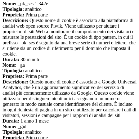
Nome:
_pk_ses.1.342e
Tipologia:
analitico
Proprieta:
Prima parte
Descrizione:
Questo nome di cookie è associato alla piattaforma di
analisi web open source Piwik. Viene utilizzato per aiutare i
proprietari di siti Web a monitorare il comportamento dei visitatori e
misurare le prestazioni del sito. È un cookie di tipo pattern, in cui il
prefisso _pk_ses è seguito da una breve serie di numeri e lettere, che
si ritiene sia un codice di riferimento per il dominio che imposta il
cookie.
Durata:
30 minuti
Nome:
_ga
Tipologia:
analitico
Proprieta:
Prima parte
Descrizione:
Questo nome di cookie è associato a Google Universal
Analytics, che è un aggiornamento significativo del servizio di
analisi più comunemente utilizzato da Google. Questo cookie viene
utilizzato per distinguere utenti unici assegnando un numero
generato in modo casuale come identificatore del cliente. È incluso
in ogni richiesta di pagina in un sito e utilizzato per calcolare i dati di
visitatori, sessioni e campagne per i rapporti di analisi dei siti.
Durata:
1 anno 1 mese
Nome:
_gid
Tipologia:
analitico
Proprieta:
Prima parte