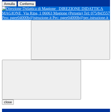
Annulla
Conferma
DIREZIONE DIDATTICA
MAGIONE
Via Ripa, 1 06063 Magione (Perugia) Tel: 075/843557
Peo: pgee04000b@istruzione.it Pec: pgee04000b@pec.istruzione.it
close