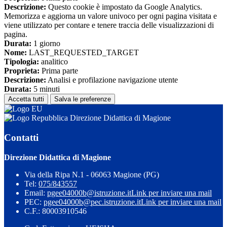
Descrizione:
Questo cookie è impostato da Google Analytics.
Memorizza e aggiorna un valore univoco per ogni pagina visitata e
viene utilizzato per contare e tenere traccia delle visualizzazioni di
pagina.
Durata:
1 giorno
Nome:
LAST_REQUESTED_TARGET
Tipologia:
analitico
Proprieta:
Prima parte
Descrizione:
Analisi e profilazione navigazione utente
Durata:
5 minuti
Accetta tutti
Salva le preferenze
Direzione Didattica di Magione
Contatti
Direzione Didattica di Magione
Via della Ripa N.1 - 06063 Magione (PG)
Tel:
075/843557
Email:
pgee04000b@istruzione.it
Link per inviare una mail
PEC:
pgee04000b@pec.istruzione.it
Link per inviare una mail
C.F.: 80003910546