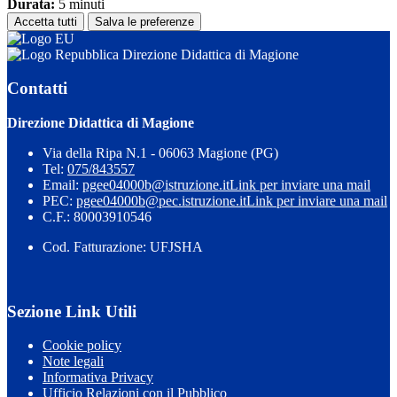
Durata:
5 minuti
Accetta tutti
Salva le preferenze
Direzione Didattica di Magione
Contatti
Direzione Didattica di Magione
Via della Ripa N.1 - 06063 Magione (PG)
Tel:
075/843557
Email:
pgee04000b@istruzione.it
Link per inviare una mail
PEC:
pgee04000b@pec.istruzione.it
Link per inviare una mail
C.F.: 80003910546
Cod. Fatturazione: UFJSHA
Sezione Link Utili
Cookie policy
Note legali
Informativa Privacy
Ufficio Relazioni con il Pubblico