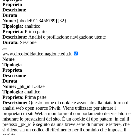
Proprieta
Descrizione
Durata
Nome:
[abcdef0123456789]{32}
Tipologia:
analitico
Proprieta:
Prima parte
Descrizione:
Analisi e profilazione navigazione utente
Durata:
Sessione
www.circolodidatticomagione.edu.it
Nome
Tipologia
Proprieta
Descrizione
Durata
Nome:
_pk_id.1.342e
Tipologia:
analitico
Proprieta:
Prima parte
Descrizione:
Questo nome di cookie è associato alla piattaforma di
analisi web open source Piwik. Viene utilizzato per aiutare i
proprietari di siti Web a monitorare il comportamento dei visitatori e
misurare le prestazioni del sito. È un cookie di tipo pattern, in cui il
prefisso _pk_id è seguito da una breve serie di numeri e lettere, che
si ritiene sia un codice di riferimento per il dominio che imposta il