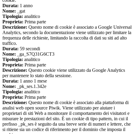
cookie.
Durata:
1 anno
Nome:
_gat
Tipologia:
analitico
Proprieta:
Prima parte
Descrizione:
Questo nome di cookie è associato a Google Universal
Analytics, secondo la documentazione viene utilizzato per limitare la
frequenza delle richieste, limitando la raccolta di dati su siti ad alto
traffico.
Durata:
59 secondi
Nome:
_ga_S7Q31G6CT3
Tipologia:
analitico
Proprieta:
Prima parte
Descrizione:
Questo cookie viene utilizzato da Google Analytics
per mantenere lo stato della sessione.
Durata:
1 anno 1 mese
Nome:
_pk_ses.1.342e
Tipologia:
analitico
Proprieta:
Prima parte
Descrizione:
Questo nome di cookie è associato alla piattaforma di
analisi web open source Piwik. Viene utilizzato per aiutare i
proprietari di siti Web a monitorare il comportamento dei visitatori e
misurare le prestazioni del sito. È un cookie di tipo pattern, in cui il
prefisso _pk_ses è seguito da una breve serie di numeri e lettere, che
si ritiene sia un codice di riferimento per il dominio che imposta il