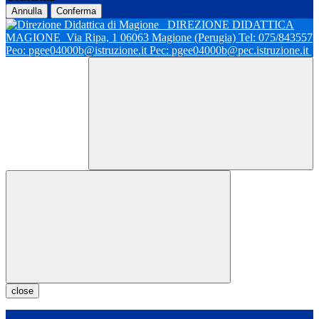
Annulla
Conferma
DIREZIONE DIDATTICA
MAGIONE
Via Ripa, 1 06063 Magione (Perugia) Tel: 075/843557
Peo: pgee04000b@istruzione.it Pec: pgee04000b@pec.istruzione.it
close