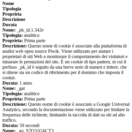
Nome
Tipologia
Proprieta
Descrizione
Durata
Nome:
_pk_id.1.342e
Tipologia:
analitico
Proprieta:
Prima parte
Descrizione:
Questo nome di cookie è associato alla piattaforma di
analisi web open source Piwik. Viene utilizzato per aiutare i
proprietari di siti Web a monitorare il comportamento dei visitatori e
misurare le prestazioni del sito. È un cookie di tipo pattern, in cui il
prefisso _pk_id è seguito da una breve serie di numeri e lettere, che
si ritiene sia un codice di riferimento per il dominio che imposta il
cookie.
Durata:
1 anno
Nome:
_gat
Tipologia:
analitico
Proprieta:
Prima parte
Descrizione:
Questo nome di cookie è associato a Google Universal
Analytics, secondo la documentazione viene utilizzato per limitare la
frequenza delle richieste, limitando la raccolta di dati su siti ad alto
traffico.
Durata:
59 secondi
Nome:
_ga_S7Q31G6CT3