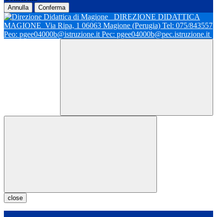
Annulla
Conferma
DIREZIONE DIDATTICA
MAGIONE
Via Ripa, 1 06063 Magione (Perugia) Tel: 075/843557
Peo: pgee04000b@istruzione.it Pec: pgee04000b@pec.istruzione.it
close