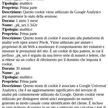
Tipologia:
analitico
Proprieta:
Prima parte
Descrizione:
Questo cookie viene utilizzato da Google Analytics
per mantenere lo stato della sessione.
Durata:
1 anno 1 mese
Nome:
_pk_ses.1.342e
Tipologia:
analitico
Proprieta:
Prima parte
Descrizione:
Questo nome di cookie è associato alla piattaforma di
analisi web open source Piwik. Viene utilizzato per aiutare i
proprietari di siti Web a monitorare il comportamento dei visitatori e
misurare le prestazioni del sito. È un cookie di tipo pattern, in cui il
prefisso _pk_ses è seguito da una breve serie di numeri e lettere, che
si ritiene sia un codice di riferimento per il dominio che imposta il
cookie.
Durata:
30 minuti
Nome:
_ga
Tipologia:
analitico
Proprieta:
Prima parte
Descrizione:
Questo nome di cookie è associato a Google Universal
Analytics, che è un aggiornamento significativo del servizio di
analisi più comunemente utilizzato da Google. Questo cookie viene
utilizzato per distinguere utenti unici assegnando un numero
generato in modo casuale come identificatore del cliente. È incluso
in ogni richiesta di pagina in un sito e utilizzato per calcolare i dati di