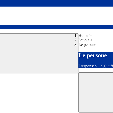
Home
>
Scuola
>
Le persone
Le persone
I responsabili e gli uf