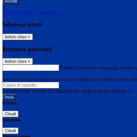
-
Entra con SPID
Entra con CIE
Seleziona utente
button close
×
Recupero password
button close
×
E-mail
Verrà inviato un messaggio all'indirizz
Non hai una e-mail associata al nome utente? Effettua il reset della password tram
E-mail inviata, si prega di controllare la casella di posta elettronica!
Errore
Chiudi
Successo
Chiudi
Informazione