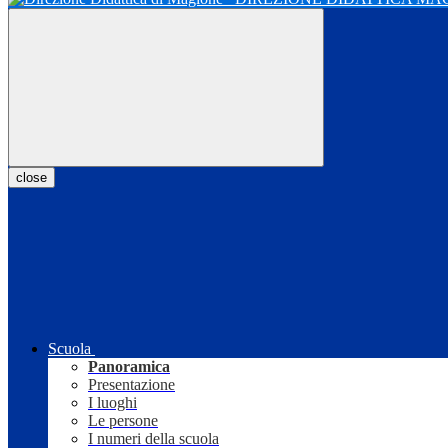
close
Scuola
Panoramica
Presentazione
I luoghi
Le persone
I numeri della scuola