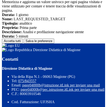
Memorizza e aggiorna un valore univoco per ogni pagina visitata e
viene utilizzato per contare e tenere traccia delle visualizzazioni di
pagina.
Durata:
1 giorno
Nome:
LAST_REQUESTED_TARGET
Tipologia:
analitico
Proprieta:
Prima parte
Descrizione:
Analisi e profilazione navigazione utente
Durata:
5 minuti
Accetta tutti
Salva le preferenze
Direzione Didattica di Magione
Contatti
Direzione Didattica di Magione
Via della Ripa N.1 - 06063 Magione (PG)
Tel:
075/843557
Email:
pgee04000b@istruzione.it
Link per inviare una mail
PEC:
pgee04000b@pec.istruzione.it
Link per inviare una mail
C.F.: 80003910546
Cod. Fatturazione: UFJSHA