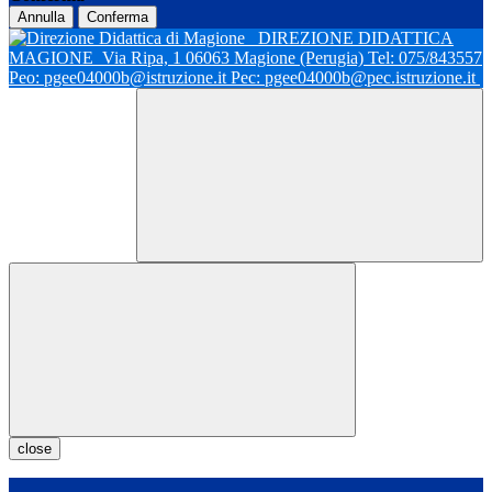
Annulla
Conferma
DIREZIONE DIDATTICA
MAGIONE
Via Ripa, 1 06063 Magione (Perugia) Tel: 075/843557
Peo: pgee04000b@istruzione.it Pec: pgee04000b@pec.istruzione.it
close