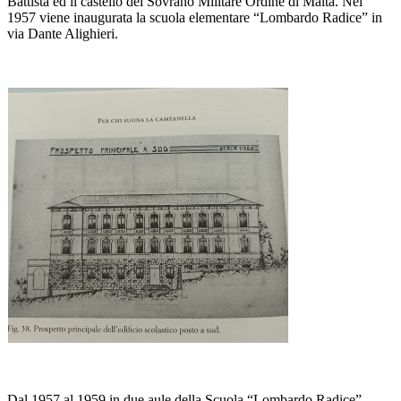
Battista ed il castello del Sovrano Militare Ordine di Malta. Nel
1957 viene inaugurata la scuola elementare “Lombardo Radice” in
via Dante Alighieri.
Dal 1957 al 1959 in due aule della Scuola “Lombardo Radice”