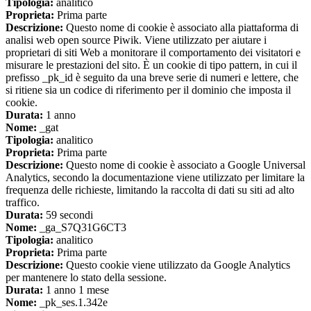
Tipologia:
analitico
Proprieta:
Prima parte
Descrizione:
Questo nome di cookie è associato alla piattaforma di
analisi web open source Piwik. Viene utilizzato per aiutare i
proprietari di siti Web a monitorare il comportamento dei visitatori e
misurare le prestazioni del sito. È un cookie di tipo pattern, in cui il
prefisso _pk_id è seguito da una breve serie di numeri e lettere, che
si ritiene sia un codice di riferimento per il dominio che imposta il
cookie.
Durata:
1 anno
Nome:
_gat
Tipologia:
analitico
Proprieta:
Prima parte
Descrizione:
Questo nome di cookie è associato a Google Universal
Analytics, secondo la documentazione viene utilizzato per limitare la
frequenza delle richieste, limitando la raccolta di dati su siti ad alto
traffico.
Durata:
59 secondi
Nome:
_ga_S7Q31G6CT3
Tipologia:
analitico
Proprieta:
Prima parte
Descrizione:
Questo cookie viene utilizzato da Google Analytics
per mantenere lo stato della sessione.
Durata:
1 anno 1 mese
Nome:
_pk_ses.1.342e