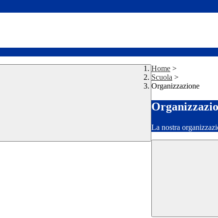
Home
>
Scuola
>
Organizzazione
Organizzazi
La nostra organizzazi