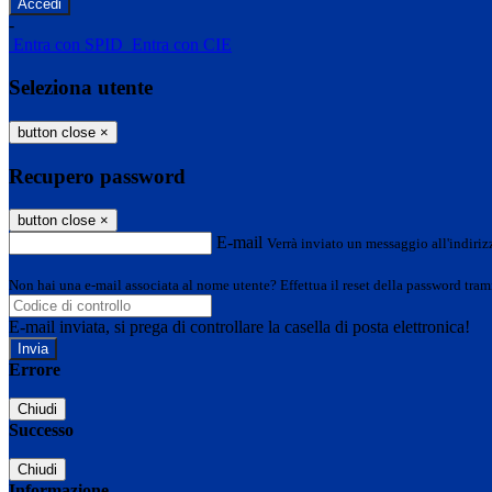
-
Entra con SPID
Entra con CIE
Seleziona utente
button close
×
Recupero password
button close
×
E-mail
Verrà inviato un messaggio all'indirizz
Non hai una e-mail associata al nome utente? Effettua il reset della password tram
E-mail inviata, si prega di controllare la casella di posta elettronica!
Errore
Chiudi
Successo
Chiudi
Informazione