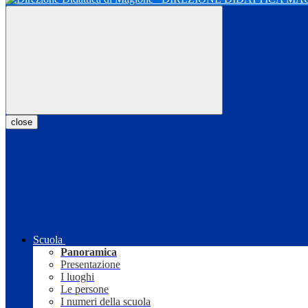
close
Scuola
Panoramica
Presentazione
I luoghi
Le persone
I numeri della scuola