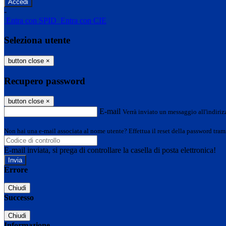
-
Entra con SPID
Entra con CIE
Seleziona utente
button close
×
Recupero password
button close
×
E-mail
Verrà inviato un messaggio all'indirizz
Non hai una e-mail associata al nome utente? Effettua il reset della password tram
E-mail inviata, si prega di controllare la casella di posta elettronica!
Errore
Chiudi
Successo
Chiudi
Informazione