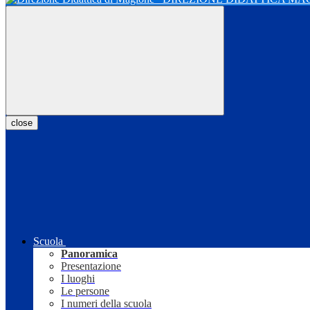
close
Scuola
Panoramica
Presentazione
I luoghi
Le persone
I numeri della scuola