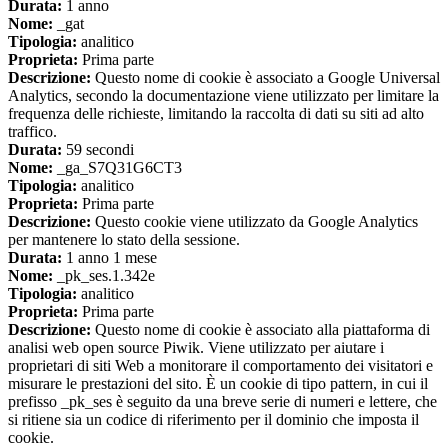
Durata:
1 anno
Nome:
_gat
Tipologia:
analitico
Proprieta:
Prima parte
Descrizione:
Questo nome di cookie è associato a Google Universal
Analytics, secondo la documentazione viene utilizzato per limitare la
frequenza delle richieste, limitando la raccolta di dati su siti ad alto
traffico.
Durata:
59 secondi
Nome:
_ga_S7Q31G6CT3
Tipologia:
analitico
Proprieta:
Prima parte
Descrizione:
Questo cookie viene utilizzato da Google Analytics
per mantenere lo stato della sessione.
Durata:
1 anno 1 mese
Nome:
_pk_ses.1.342e
Tipologia:
analitico
Proprieta:
Prima parte
Descrizione:
Questo nome di cookie è associato alla piattaforma di
analisi web open source Piwik. Viene utilizzato per aiutare i
proprietari di siti Web a monitorare il comportamento dei visitatori e
misurare le prestazioni del sito. È un cookie di tipo pattern, in cui il
prefisso _pk_ses è seguito da una breve serie di numeri e lettere, che
si ritiene sia un codice di riferimento per il dominio che imposta il
cookie.