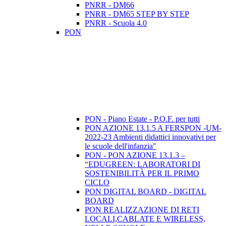
PNRR - DM66
PNRR - DM65 STEP BY STEP
PNRR - Scuola 4.0
PON
PON - Piano Estate - P.O.F. per tutti
PON AZIONE 13.1.5 A FERSPON -UM-
2022-23 Ambienti didattici innovativi per
le scuole dell'infanzia"
PON - PON AZIONE 13.1.3 –
“EDUGREEN: LABORATORI DI
SOSTENIBILITÀ PER IL PRIMO
CICLO
PON DIGITAL BOARD - DIGITAL
BOARD
PON REALIZZAZIONE DI RETI
LOCALI,CABLATE E WIRELESS,