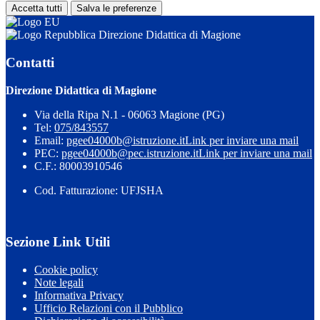
Accetta tutti
Salva le preferenze
Direzione Didattica di Magione
Contatti
Direzione Didattica di Magione
Via della Ripa N.1 - 06063 Magione (PG)
Tel:
075/843557
Email:
pgee04000b@istruzione.it
Link per inviare una mail
PEC:
pgee04000b@pec.istruzione.it
Link per inviare una mail
C.F.: 80003910546
Cod. Fatturazione: UFJSHA
Sezione Link Utili
Cookie policy
Note legali
Informativa Privacy
Ufficio Relazioni con il Pubblico