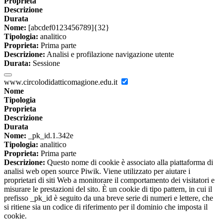
Proprieta
Descrizione
Durata
Nome:
[abcdef0123456789]{32}
Tipologia:
analitico
Proprieta:
Prima parte
Descrizione:
Analisi e profilazione navigazione utente
Durata:
Sessione
www.circolodidatticomagione.edu.it
Nome
Tipologia
Proprieta
Descrizione
Durata
Nome:
_pk_id.1.342e
Tipologia:
analitico
Proprieta:
Prima parte
Descrizione:
Questo nome di cookie è associato alla piattaforma di
analisi web open source Piwik. Viene utilizzato per aiutare i
proprietari di siti Web a monitorare il comportamento dei visitatori e
misurare le prestazioni del sito. È un cookie di tipo pattern, in cui il
prefisso _pk_id è seguito da una breve serie di numeri e lettere, che
si ritiene sia un codice di riferimento per il dominio che imposta il
cookie.