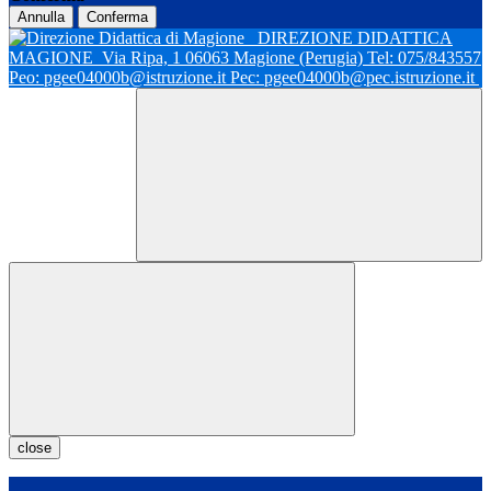
Annulla
Conferma
DIREZIONE DIDATTICA
MAGIONE
Via Ripa, 1 06063 Magione (Perugia) Tel: 075/843557
Peo: pgee04000b@istruzione.it Pec: pgee04000b@pec.istruzione.it
close