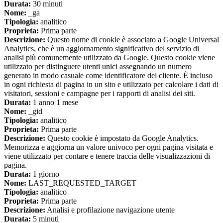
Durata:
30 minuti
Nome:
_ga
Tipologia:
analitico
Proprieta:
Prima parte
Descrizione:
Questo nome di cookie è associato a Google Universal
Analytics, che è un aggiornamento significativo del servizio di
analisi più comunemente utilizzato da Google. Questo cookie viene
utilizzato per distinguere utenti unici assegnando un numero
generato in modo casuale come identificatore del cliente. È incluso
in ogni richiesta di pagina in un sito e utilizzato per calcolare i dati di
visitatori, sessioni e campagne per i rapporti di analisi dei siti.
Durata:
1 anno 1 mese
Nome:
_gid
Tipologia:
analitico
Proprieta:
Prima parte
Descrizione:
Questo cookie è impostato da Google Analytics.
Memorizza e aggiorna un valore univoco per ogni pagina visitata e
viene utilizzato per contare e tenere traccia delle visualizzazioni di
pagina.
Durata:
1 giorno
Nome:
LAST_REQUESTED_TARGET
Tipologia:
analitico
Proprieta:
Prima parte
Descrizione:
Analisi e profilazione navigazione utente
Durata:
5 minuti