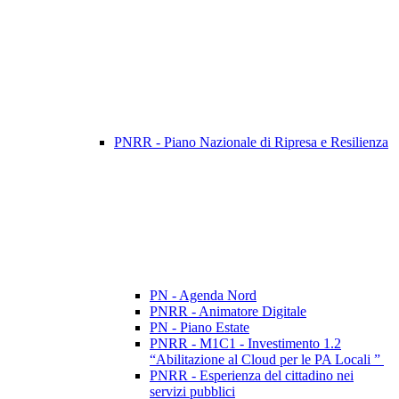
PNRR - Piano Nazionale di Ripresa e Resilienza
PN - Agenda Nord
PNRR - Animatore Digitale
PN - Piano Estate
PNRR - M1C1 - Investimento 1.2
“Abilitazione al Cloud per le PA Locali ”
PNRR - Esperienza del cittadino nei
servizi pubblici