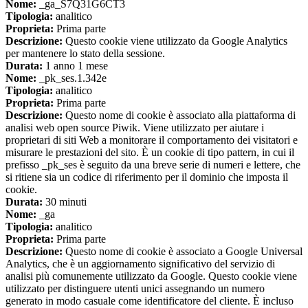
Nome:
_ga_S7Q31G6CT3
Tipologia:
analitico
Proprieta:
Prima parte
Descrizione:
Questo cookie viene utilizzato da Google Analytics
per mantenere lo stato della sessione.
Durata:
1 anno 1 mese
Nome:
_pk_ses.1.342e
Tipologia:
analitico
Proprieta:
Prima parte
Descrizione:
Questo nome di cookie è associato alla piattaforma di
analisi web open source Piwik. Viene utilizzato per aiutare i
proprietari di siti Web a monitorare il comportamento dei visitatori e
misurare le prestazioni del sito. È un cookie di tipo pattern, in cui il
prefisso _pk_ses è seguito da una breve serie di numeri e lettere, che
si ritiene sia un codice di riferimento per il dominio che imposta il
cookie.
Durata:
30 minuti
Nome:
_ga
Tipologia:
analitico
Proprieta:
Prima parte
Descrizione:
Questo nome di cookie è associato a Google Universal
Analytics, che è un aggiornamento significativo del servizio di
analisi più comunemente utilizzato da Google. Questo cookie viene
utilizzato per distinguere utenti unici assegnando un numero
generato in modo casuale come identificatore del cliente. È incluso