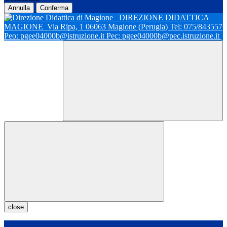
Annulla
Conferma
DIREZIONE DIDATTICA
MAGIONE
Via Ripa, 1 06063 Magione (Perugia) Tel: 075/843557
Peo: pgee04000b@istruzione.it Pec: pgee04000b@pec.istruzione.it
close