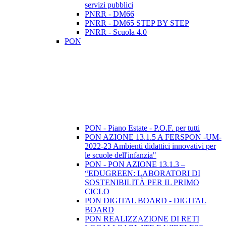
servizi pubblici
PNRR - DM66
PNRR - DM65 STEP BY STEP
PNRR - Scuola 4.0
PON
PON - Piano Estate - P.O.F. per tutti
PON AZIONE 13.1.5 A FERSPON -UM-
2022-23 Ambienti didattici innovativi per
le scuole dell'infanzia"
PON - PON AZIONE 13.1.3 –
“EDUGREEN: LABORATORI DI
SOSTENIBILITÀ PER IL PRIMO
CICLO
PON DIGITAL BOARD - DIGITAL
BOARD
PON REALIZZAZIONE DI RETI