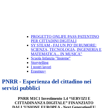
PROGETTO ONLIFE PASS PATENTINO
PER CITTADINI DIGITALI
SY STEAM - FAI UN PO' DI RUMORE:
SCIENZA, TECNOLOGIA, INGENERIA E
MATEMATICA... IN MUSICA"
Scuola Infanzia "Insieme"
Storytelling
I nostri lavori
Erasmus+
PNRR - Esperienza del cittadino nei
servizi pubblici
PNRR M1C1 Investimento 1.4 “SERVIZI E
CITTADINANZA DIGITALE” FINANZIATO
DALL’UNIONE EUROPEA - Next GenerationEU