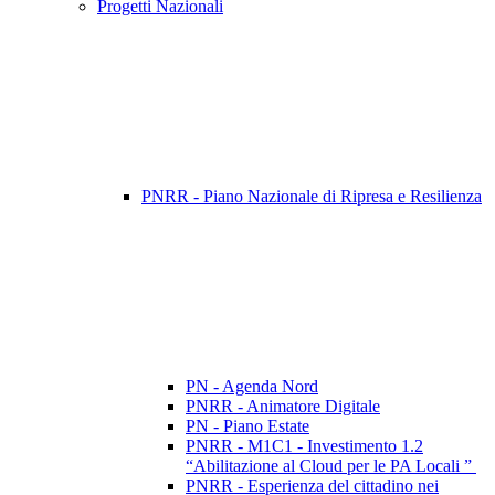
Progetti Nazionali
PNRR - Piano Nazionale di Ripresa e Resilienza
PN - Agenda Nord
PNRR - Animatore Digitale
PN - Piano Estate
PNRR - M1C1 - Investimento 1.2
“Abilitazione al Cloud per le PA Locali ”
PNRR - Esperienza del cittadino nei