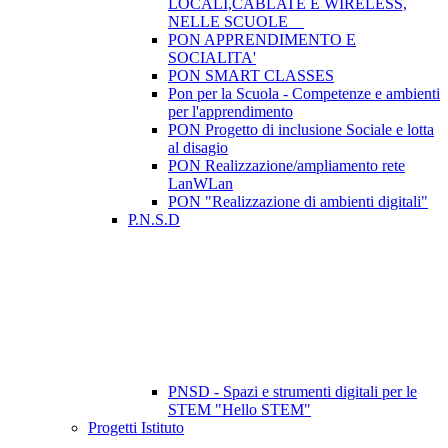
LOCALI,CABLATE E WIRELESS,
NELLE SCUOLE
PON APPRENDIMENTO E
SOCIALITA'
PON SMART CLASSES
Pon per la Scuola - Competenze e ambienti
per l'apprendimento
PON Progetto di inclusione Sociale e lotta
al disagio
PON Realizzazione/ampliamento rete
LanWLan
PON "Realizzazione di ambienti digitali"
P.N.S.D
PNSD - Spazi e strumenti digitali per le
STEM "Hello STEM"
Progetti Istituto