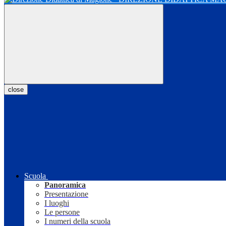
close
Scuola
Panoramica
Presentazione
I luoghi
Le persone
I numeri della scuola