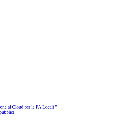
one al Cloud per le PA Locali ”
pubblici