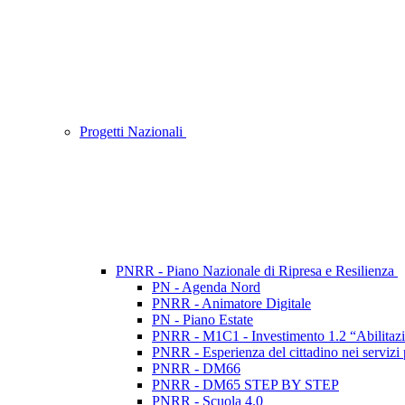
Progetti Nazionali
PNRR - Piano Nazionale di Ripresa e Resilienza
PN - Agenda Nord
PNRR - Animatore Digitale
PN - Piano Estate
PNRR - M1C1 - Investimento 1.2 “Abilitazi
PNRR - Esperienza del cittadino nei servizi 
PNRR - DM66
PNRR - DM65 STEP BY STEP
PNRR - Scuola 4.0