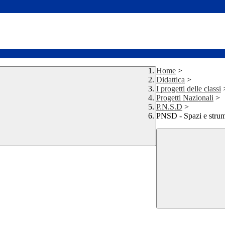
Home
>
Didattica
>
I progetti delle classi
Progetti Nazionali
>
P.N.S.D
>
PNSD - Spazi e strum