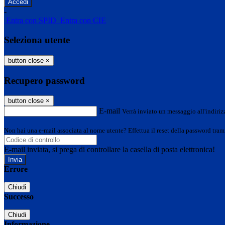
-
Entra con SPID
Entra con CIE
Seleziona utente
button close
×
Recupero password
button close
×
E-mail
Verrà inviato un messaggio all'indirizz
Non hai una e-mail associata al nome utente? Effettua il reset della password tram
E-mail inviata, si prega di controllare la casella di posta elettronica!
Errore
Chiudi
Successo
Chiudi
Informazione