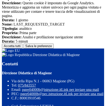
Descrizione:
Questo cookie è impostato da Google Analytics.
Memorizza e aggiorna un valore univoco per ogni pagina visitata e
viene utilizzato per contare e tenere traccia delle visualizzazioni di
pagina.
Durata:
1 giorno
Nome:
LAST_REQUESTED_TARGET
Tipologia:
analitico
Proprieta:
Prima parte
Descrizione:
Analisi e profilazione navigazione utente
Durata:
5 minuti
Accetta tutti
Salva le preferenze
Direzione Didattica di Magione
Contatti
Direzione Didattica di Magione
Via della Ripa N.1 - 06063 Magione (PG)
Tel:
075/843557
Email:
pgee04000b@istruzione.it
Link per inviare una mail
PEC:
pgee04000b@pec.istruzione.it
Link per inviare una mail
C.F.: 80003910546