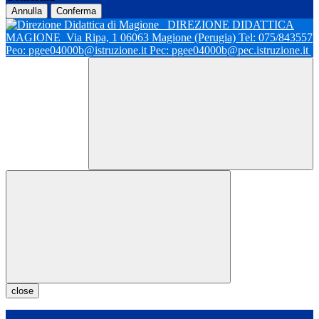
Annulla
Conferma
DIREZIONE DIDATTICA
MAGIONE
Via Ripa, 1 06063 Magione (Perugia) Tel: 075/843557
Peo: pgee04000b@istruzione.it Pec: pgee04000b@pec.istruzione.it
close