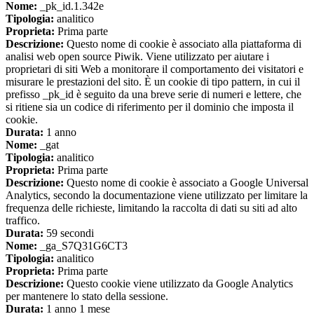
Nome:
_pk_id.1.342e
Tipologia:
analitico
Proprieta:
Prima parte
Descrizione:
Questo nome di cookie è associato alla piattaforma di
analisi web open source Piwik. Viene utilizzato per aiutare i
proprietari di siti Web a monitorare il comportamento dei visitatori e
misurare le prestazioni del sito. È un cookie di tipo pattern, in cui il
prefisso _pk_id è seguito da una breve serie di numeri e lettere, che
si ritiene sia un codice di riferimento per il dominio che imposta il
cookie.
Durata:
1 anno
Nome:
_gat
Tipologia:
analitico
Proprieta:
Prima parte
Descrizione:
Questo nome di cookie è associato a Google Universal
Analytics, secondo la documentazione viene utilizzato per limitare la
frequenza delle richieste, limitando la raccolta di dati su siti ad alto
traffico.
Durata:
59 secondi
Nome:
_ga_S7Q31G6CT3
Tipologia:
analitico
Proprieta:
Prima parte
Descrizione:
Questo cookie viene utilizzato da Google Analytics
per mantenere lo stato della sessione.
Durata:
1 anno 1 mese