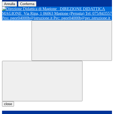
Annulla
Conferma
DIREZIONE DIDATTICA
MAGIONE
Via Ripa, 1 06063 Magione (Perugia) Tel: 075/843557
Peo: pgee04000b@istruzione.it Pec: pgee04000b@pec.istruzione.it
close