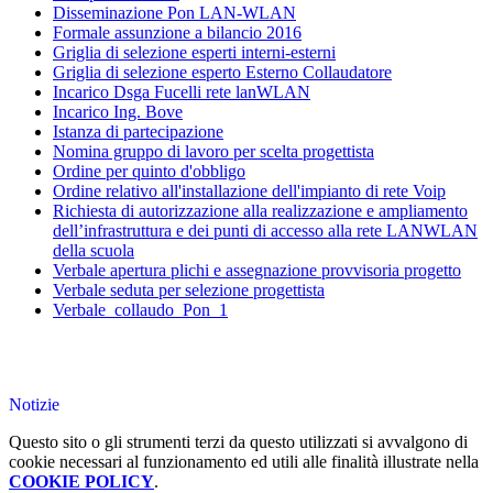
Disseminazione Pon LAN-WLAN
Formale assunzione a bilancio 2016
Griglia di selezione esperti interni-esterni
Griglia di selezione esperto Esterno Collaudatore
Incarico Dsga Fucelli rete lanWLAN
Incarico Ing. Bove
Istanza di partecipazione
Nomina gruppo di lavoro per scelta progettista
Ordine per quinto d'obbligo
Ordine relativo all'installazione dell'impianto di rete Voip
Richiesta di autorizzazione alla realizzazione e ampliamento
dell’infrastruttura e dei punti di accesso alla rete LANWLAN
della scuola
Verbale apertura plichi e assegnazione provvisoria progetto
Verbale seduta per selezione progettista
Verbale_collaudo_Pon_1
Notizie
Questo sito o gli strumenti terzi da questo utilizzati si avvalgono di
cookie necessari al funzionamento ed utili alle finalità illustrate nella
COOKIE POLICY
.