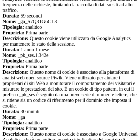
frequenza delle richieste, limitando la raccolta di dati su siti ad alto
traffico.
Durata:
59 secondi
Nome:
_ga_S7Q31G6CT3
Tipologia:
analitico
Proprieta:
Prima parte
Descrizione:
Questo cookie viene utilizzato da Google Analytics
per mantenere lo stato della sessione.
Durata:
1 anno 1 mese
Nome:
_pk_ses.1.342e
Tipologia:
analitico
Proprieta:
Prima parte
Descrizione:
Questo nome di cookie è associato alla piattaforma di
analisi web open source Piwik. Viene utilizzato per aiutare i
proprietari di siti Web a monitorare il comportamento dei visitatori e
misurare le prestazioni del sito. È un cookie di tipo pattern, in cui il
prefisso _pk_ses è seguito da una breve serie di numeri e lettere, che
si ritiene sia un codice di riferimento per il dominio che imposta il
cookie.
Durata:
30 minuti
Nome:
_ga
Tipologia:
analitico
Proprieta:
Prima parte
Descrizione:
Questo nome di cookie è associato a Google Universal
Analytics, che è un aggiornamento significativo del servizio di