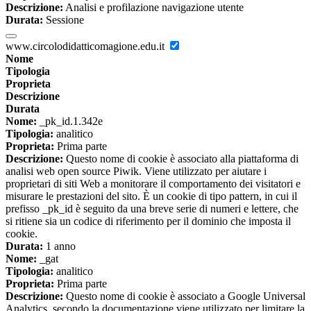
Descrizione:
Analisi e profilazione navigazione utente
Durata:
Sessione
www.circolodidatticomagione.edu.it
Nome
Tipologia
Proprieta
Descrizione
Durata
Nome:
_pk_id.1.342e
Tipologia:
analitico
Proprieta:
Prima parte
Descrizione:
Questo nome di cookie è associato alla piattaforma di
analisi web open source Piwik. Viene utilizzato per aiutare i
proprietari di siti Web a monitorare il comportamento dei visitatori e
misurare le prestazioni del sito. È un cookie di tipo pattern, in cui il
prefisso _pk_id è seguito da una breve serie di numeri e lettere, che
si ritiene sia un codice di riferimento per il dominio che imposta il
cookie.
Durata:
1 anno
Nome:
_gat
Tipologia:
analitico
Proprieta:
Prima parte
Descrizione:
Questo nome di cookie è associato a Google Universal
Analytics, secondo la documentazione viene utilizzato per limitare la