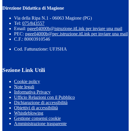
Direzione Didattica di Magione
Via della Ripa N.1 - 06063 Magione (PG)
Tel:
075/843557
Email:
pgee04000b@istruzione.it
Link per inviare una mail
PEC:
pgee04000b@pec.istruzione.it
Link per inviare una mail
C.F.: 80003910546
Cod. Fatturazione: UFJSHA
Sezione Link Utili
Cookie policy
Note legali
Informativa Privacy
Ufficio Relazioni con il Pubblico
Dichiarazione di accessibilità
Obiettivi di accessibilità
Whistleblowing
Gestione consensi cookie
Amministrazione trasparente