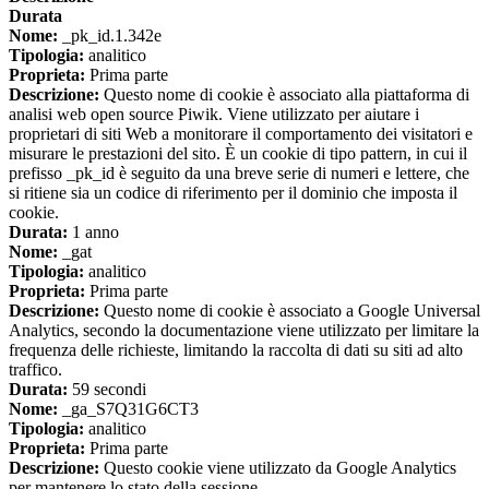
Durata
Nome:
_pk_id.1.342e
Tipologia:
analitico
Proprieta:
Prima parte
Descrizione:
Questo nome di cookie è associato alla piattaforma di
analisi web open source Piwik. Viene utilizzato per aiutare i
proprietari di siti Web a monitorare il comportamento dei visitatori e
misurare le prestazioni del sito. È un cookie di tipo pattern, in cui il
prefisso _pk_id è seguito da una breve serie di numeri e lettere, che
si ritiene sia un codice di riferimento per il dominio che imposta il
cookie.
Durata:
1 anno
Nome:
_gat
Tipologia:
analitico
Proprieta:
Prima parte
Descrizione:
Questo nome di cookie è associato a Google Universal
Analytics, secondo la documentazione viene utilizzato per limitare la
frequenza delle richieste, limitando la raccolta di dati su siti ad alto
traffico.
Durata:
59 secondi
Nome:
_ga_S7Q31G6CT3
Tipologia:
analitico
Proprieta:
Prima parte
Descrizione:
Questo cookie viene utilizzato da Google Analytics
per mantenere lo stato della sessione.