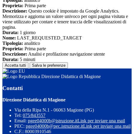
Tipologia:
analitico
Proprieta:
Prima parte
Descrizione:
Questo cookie è impostato da Google Analytics.
Memorizza e aggiorna un valore univoco per ogni pagina visitata e
viene utilizzato per contare e tenere traccia delle visualizzazioni di
pagina.
Durata:
1 giorno
Nome:
LAST_REQUESTED_TARGET
Tipologia:
analitico
Proprieta:
Prima parte
Descrizione:
Analisi e profilazione navigazione utente
Durata:
5 minuti
Accetta tutti
Salva le preferenze
Direzione Didattica di Magione
Contatti
Direzione Didattica di Magione
Via della Ripa N.1 - 06063 Magione (PG)
Tel:
075/843557
Email:
pgee04000b@istruzione.it
Link per inviare una mail
PEC:
pgee04000b@pec.istruzione.it
Link per inviare una mail
C.F.: 80003910546