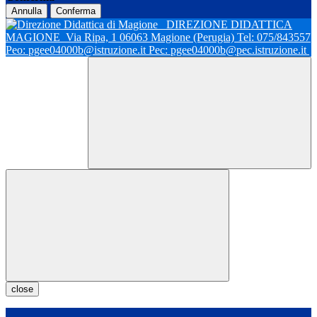
Annulla
Conferma
DIREZIONE DIDATTICA
MAGIONE
Via Ripa, 1 06063 Magione (Perugia) Tel: 075/843557
Peo: pgee04000b@istruzione.it Pec: pgee04000b@pec.istruzione.it
close