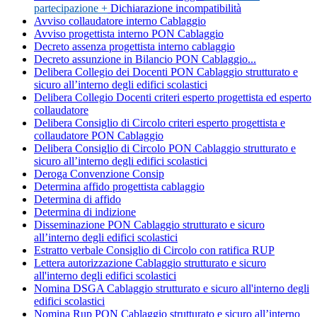
partecipazione +
Dichiarazione incompatibilità
Avviso collaudatore interno Cablaggio
Avviso progettista interno PON Cablaggio
Decreto assenza progettista interno cablaggio
Decreto assunzione in Bilancio PON Cablaggio...
Delibera Collegio dei Docenti PON Cablaggio strutturato e
sicuro all’interno degli edifici scolastici
Delibera Collegio Docenti criteri esperto progettista ed esperto
collaudatore
Delibera Consiglio di Circolo criteri esperto progettista e
collaudatore PON Cablaggio
Delibera Consiglio di Circolo PON Cablaggio strutturato e
sicuro all’interno degli edifici scolastici
Deroga Convenzione Consip
Determina affido progettista cablaggio
Determina di affido
Determina di indizione
Disseminazione PON Cablaggio strutturato e sicuro
all’interno degli edifici scolastici
Estratto verbale Consiglio di Circolo con ratifica RUP
Lettera autorizzazione Cablaggio strutturato e sicuro
all'interno degli edifici scolastici
Nomina DSGA Cablaggio strutturato e sicuro all'interno degli
edifici scolastici
Nomina Rup PON Cablaggio strutturato e sicuro all’interno