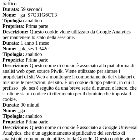
traffico.
Durata:
59 secondi
Nome:
_ga_S7Q31G6CT3
Tipologia:
analitico
Proprieta:
Prima parte
Descrizione:
Questo cookie viene utilizzato da Google Analytics
per mantenere lo stato della sessione.
Durata:
1 anno 1 mese
Nome:
_pk_ses.1.342e
Tipologia:
analitico
Proprieta:
Prima parte
Descrizione:
Questo nome di cookie è associato alla piattaforma di
analisi web open source Piwik. Viene utilizzato per aiutare i
proprietari di siti Web a monitorare il comportamento dei visitatori e
misurare le prestazioni del sito. È un cookie di tipo pattern, in cui il
prefisso _pk_ses è seguito da una breve serie di numeri e lettere, che
si ritiene sia un codice di riferimento per il dominio che imposta il
cookie.
Durata:
30 minuti
Nome:
_ga
Tipologia:
analitico
Proprieta:
Prima parte
Descrizione:
Questo nome di cookie è associato a Google Universal
Analytics, che è un aggiornamento significativo del servizio di
analisi più comunemente utilizzato da Google. Questo cookie viene