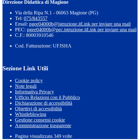
Direzione Didattica di Magione
Via della Ripa N.1 - 06063 Magione (PG)
Tel:
075/843557
Email:
pgee04000b@istruzione.it
Link per inviare una mail
PEC:
pgee04000b@pec.istruzione.it
Link per inviare una mail
C.F.: 80003910546
Cod. Fatturazione: UFJSHA
Sezione Link Utili
Cookie policy
Note legali
Informativa Privacy
Ufficio Relazioni con il Pubblico
Dichiarazione di accessibilità
Obiettivi di accessibilità
Whistleblowing
Gestione consensi cookie
Amministrazione trasparente
Pagina visualizzata
349
volte