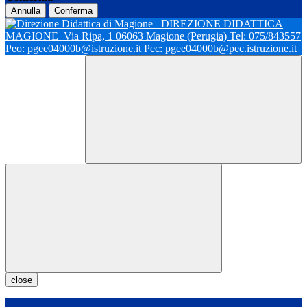
Annulla
Conferma
DIREZIONE DIDATTICA
MAGIONE
Via Ripa, 1 06063 Magione (Perugia) Tel: 075/843557
Peo: pgee04000b@istruzione.it Pec: pgee04000b@pec.istruzione.it
close