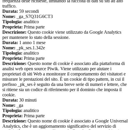
frequenza delle richieste, limitando la raccolta di dati su siti ad alto
traffico.
Durata:
59 secondi
Nome:
_ga_S7Q31G6CT3
Tipologia:
analitico
Proprieta:
Prima parte
Descrizione:
Questo cookie viene utilizzato da Google Analytics
per mantenere lo stato della sessione.
Durata:
1 anno 1 mese
Nome:
_pk_ses.1.342e
Tipologia:
analitico
Proprieta:
Prima parte
Descrizione:
Questo nome di cookie è associato alla piattaforma di
analisi web open source Piwik. Viene utilizzato per aiutare i
proprietari di siti Web a monitorare il comportamento dei visitatori e
misurare le prestazioni del sito. È un cookie di tipo pattern, in cui il
prefisso _pk_ses è seguito da una breve serie di numeri e lettere, che
si ritiene sia un codice di riferimento per il dominio che imposta il
cookie.
Durata:
30 minuti
Nome:
_ga
Tipologia:
analitico
Proprieta:
Prima parte
Descrizione:
Questo nome di cookie è associato a Google Universal
Analytics, che è un aggiornamento significativo del servizio di