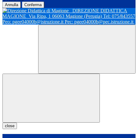
Annulla
Conferma
DIREZIONE DIDATTICA
MAGIONE
Via Ripa, 1 06063 Magione (Perugia) Tel: 075/843557
Peo: pgee04000b@istruzione.it Pec: pgee04000b@pec.istruzione.it
close