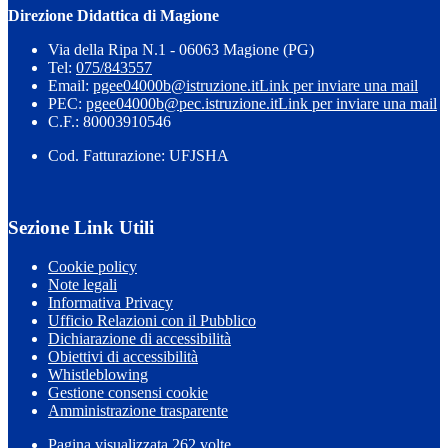
Direzione Didattica di Magione
Via della Ripa N.1 - 06063 Magione (PG)
Tel:
075/843557
Email:
pgee04000b@istruzione.it
Link per inviare una mail
PEC:
pgee04000b@pec.istruzione.it
Link per inviare una mail
C.F.: 80003910546
Cod. Fatturazione: UFJSHA
Sezione Link Utili
Cookie policy
Note legali
Informativa Privacy
Ufficio Relazioni con il Pubblico
Dichiarazione di accessibilità
Obiettivi di accessibilità
Whistleblowing
Gestione consensi cookie
Amministrazione trasparente
Pagina visualizzata
262
volte