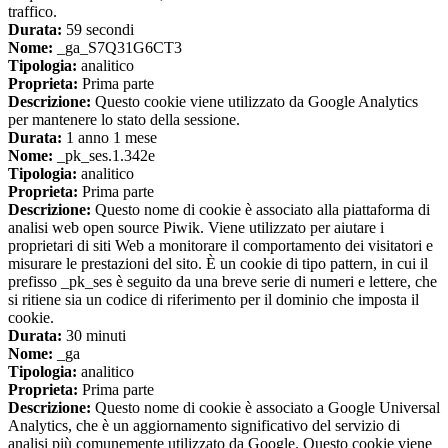
traffico.
Durata:
59 secondi
Nome:
_ga_S7Q31G6CT3
Tipologia:
analitico
Proprieta:
Prima parte
Descrizione:
Questo cookie viene utilizzato da Google Analytics
per mantenere lo stato della sessione.
Durata:
1 anno 1 mese
Nome:
_pk_ses.1.342e
Tipologia:
analitico
Proprieta:
Prima parte
Descrizione:
Questo nome di cookie è associato alla piattaforma di
analisi web open source Piwik. Viene utilizzato per aiutare i
proprietari di siti Web a monitorare il comportamento dei visitatori e
misurare le prestazioni del sito. È un cookie di tipo pattern, in cui il
prefisso _pk_ses è seguito da una breve serie di numeri e lettere, che
si ritiene sia un codice di riferimento per il dominio che imposta il
cookie.
Durata:
30 minuti
Nome:
_ga
Tipologia:
analitico
Proprieta:
Prima parte
Descrizione:
Questo nome di cookie è associato a Google Universal
Analytics, che è un aggiornamento significativo del servizio di
analisi più comunemente utilizzato da Google. Questo cookie viene