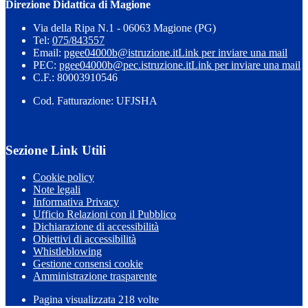
Direzione Didattica di Magione
Via della Ripa N.1 - 06063 Magione (PG)
Tel:
075/843557
Email:
pgee04000b@istruzione.it
Link per inviare una mail
PEC:
pgee04000b@pec.istruzione.it
Link per inviare una mail
C.F.: 80003910546
Cod. Fatturazione: UFJSHA
Sezione Link Utili
Cookie policy
Note legali
Informativa Privacy
Ufficio Relazioni con il Pubblico
Dichiarazione di accessibilità
Obiettivi di accessibilità
Whistleblowing
Gestione consensi cookie
Amministrazione trasparente
Pagina visualizzata
218
volte