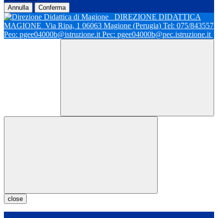
Annulla
Conferma
DIREZIONE DIDATTICA
MAGIONE
Via Ripa, 1 06063 Magione (Perugia) Tel: 075/843557
Peo: pgee04000b@istruzione.it Pec: pgee04000b@pec.istruzione.it
close