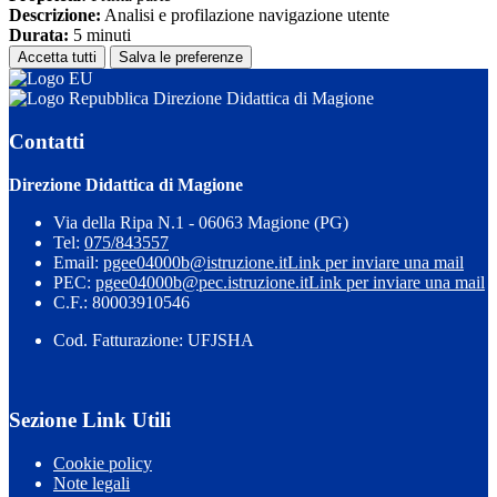
Descrizione:
Analisi e profilazione navigazione utente
Durata:
5 minuti
Accetta tutti
Salva le preferenze
Direzione Didattica di Magione
Contatti
Direzione Didattica di Magione
Via della Ripa N.1 - 06063 Magione (PG)
Tel:
075/843557
Email:
pgee04000b@istruzione.it
Link per inviare una mail
PEC:
pgee04000b@pec.istruzione.it
Link per inviare una mail
C.F.: 80003910546
Cod. Fatturazione: UFJSHA
Sezione Link Utili
Cookie policy
Note legali