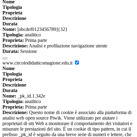
Nome
Tipologia
Proprieta
Descrizione
Durata
Nome:
[abcdef0123456789]{32}
Tipologia:
analitico
Proprieta:
Prima parte
Descrizione:
Analisi e profilazione navigazione utente
Durata:
Sessione
www.circolodidatticomagione.edu.it
Nome
Tipologia
Proprieta
Descrizione
Durata
Nome:
_pk_id.1.342e
Tipologia:
analitico
Proprieta:
Prima parte
Descrizione:
Questo nome di cookie è associato alla piattaforma di
analisi web open source Piwik. Viene utilizzato per aiutare i
proprietari di siti Web a monitorare il comportamento dei visitatori e
misurare le prestazioni del sito. È un cookie di tipo pattern, in cui il
prefisso _pk_id è seguito da una breve serie di numeri e lettere, che