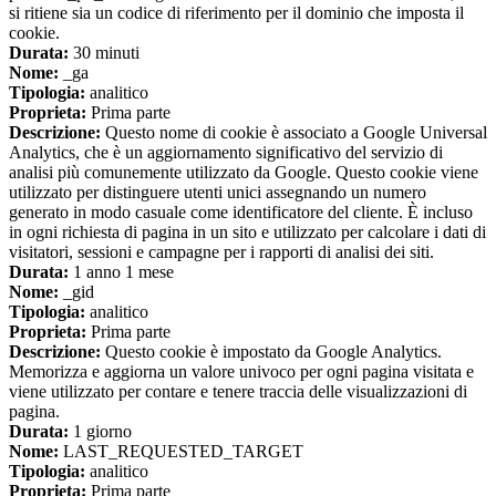
si ritiene sia un codice di riferimento per il dominio che imposta il
cookie.
Durata:
30 minuti
Nome:
_ga
Tipologia:
analitico
Proprieta:
Prima parte
Descrizione:
Questo nome di cookie è associato a Google Universal
Analytics, che è un aggiornamento significativo del servizio di
analisi più comunemente utilizzato da Google. Questo cookie viene
utilizzato per distinguere utenti unici assegnando un numero
generato in modo casuale come identificatore del cliente. È incluso
in ogni richiesta di pagina in un sito e utilizzato per calcolare i dati di
visitatori, sessioni e campagne per i rapporti di analisi dei siti.
Durata:
1 anno 1 mese
Nome:
_gid
Tipologia:
analitico
Proprieta:
Prima parte
Descrizione:
Questo cookie è impostato da Google Analytics.
Memorizza e aggiorna un valore univoco per ogni pagina visitata e
viene utilizzato per contare e tenere traccia delle visualizzazioni di
pagina.
Durata:
1 giorno
Nome:
LAST_REQUESTED_TARGET
Tipologia:
analitico
Proprieta:
Prima parte