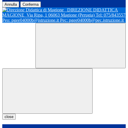
Annulla
Conferma
DIREZIONE DIDATTICA
MAGIONE
Via Ripa, 1 06063 Magione (Perugia) Tel: 075/843557
Peo: pgee04000b@istruzione.it Pec: pgee04000b@pec.istruzione.it
close