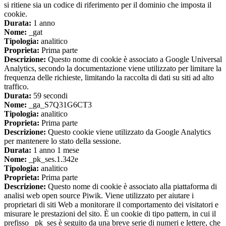
si ritiene sia un codice di riferimento per il dominio che imposta il
cookie.
Durata:
1 anno
Nome:
_gat
Tipologia:
analitico
Proprieta:
Prima parte
Descrizione:
Questo nome di cookie è associato a Google Universal
Analytics, secondo la documentazione viene utilizzato per limitare la
frequenza delle richieste, limitando la raccolta di dati su siti ad alto
traffico.
Durata:
59 secondi
Nome:
_ga_S7Q31G6CT3
Tipologia:
analitico
Proprieta:
Prima parte
Descrizione:
Questo cookie viene utilizzato da Google Analytics
per mantenere lo stato della sessione.
Durata:
1 anno 1 mese
Nome:
_pk_ses.1.342e
Tipologia:
analitico
Proprieta:
Prima parte
Descrizione:
Questo nome di cookie è associato alla piattaforma di
analisi web open source Piwik. Viene utilizzato per aiutare i
proprietari di siti Web a monitorare il comportamento dei visitatori e
misurare le prestazioni del sito. È un cookie di tipo pattern, in cui il
prefisso _pk_ses è seguito da una breve serie di numeri e lettere, che