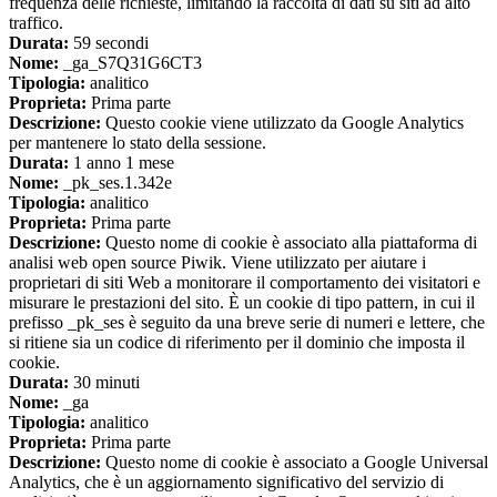
frequenza delle richieste, limitando la raccolta di dati su siti ad alto
traffico.
Durata:
59 secondi
Nome:
_ga_S7Q31G6CT3
Tipologia:
analitico
Proprieta:
Prima parte
Descrizione:
Questo cookie viene utilizzato da Google Analytics
per mantenere lo stato della sessione.
Durata:
1 anno 1 mese
Nome:
_pk_ses.1.342e
Tipologia:
analitico
Proprieta:
Prima parte
Descrizione:
Questo nome di cookie è associato alla piattaforma di
analisi web open source Piwik. Viene utilizzato per aiutare i
proprietari di siti Web a monitorare il comportamento dei visitatori e
misurare le prestazioni del sito. È un cookie di tipo pattern, in cui il
prefisso _pk_ses è seguito da una breve serie di numeri e lettere, che
si ritiene sia un codice di riferimento per il dominio che imposta il
cookie.
Durata:
30 minuti
Nome:
_ga
Tipologia:
analitico
Proprieta:
Prima parte
Descrizione:
Questo nome di cookie è associato a Google Universal
Analytics, che è un aggiornamento significativo del servizio di