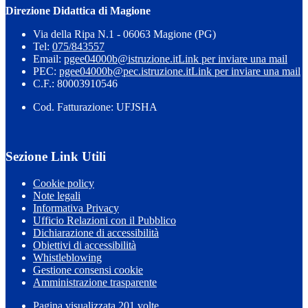
Direzione Didattica di Magione
Via della Ripa N.1 - 06063 Magione (PG)
Tel:
075/843557
Email:
pgee04000b@istruzione.it
Link per inviare una mail
PEC:
pgee04000b@pec.istruzione.it
Link per inviare una mail
C.F.: 80003910546
Cod. Fatturazione: UFJSHA
Sezione Link Utili
Cookie policy
Note legali
Informativa Privacy
Ufficio Relazioni con il Pubblico
Dichiarazione di accessibilità
Obiettivi di accessibilità
Whistleblowing
Gestione consensi cookie
Amministrazione trasparente
Pagina visualizzata
201
volte