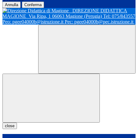
Annulla
Conferma
DIREZIONE DIDATTICA
MAGIONE
Via Ripa, 1 06063 Magione (Perugia) Tel: 075/843557
Peo: pgee04000b@istruzione.it Pec: pgee04000b@pec.istruzione.it
close