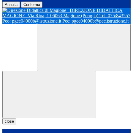
Annulla
Conferma
DIREZIONE DIDATTICA
MAGIONE
Via Ripa, 1 06063 Magione (Perugia) Tel: 075/843557
Peo: pgee04000b@istruzione.it Pec: pgee04000b@pec.istruzione.it
close