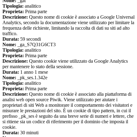
Nome:
_gat
Tipologia:
analitico
Proprieta:
Prima parte
Descrizione:
Questo nome di cookie è associato a Google Universal
Analytics, secondo la documentazione viene utilizzato per limitare la
frequenza delle richieste, limitando la raccolta di dati su siti ad alto
traffico.
Durata:
59 secondi
Nome:
_ga_S7Q31G6CT3
Tipologia:
analitico
Proprieta:
Prima parte
Descrizione:
Questo cookie viene utilizzato da Google Analytics
per mantenere lo stato della sessione.
Durata:
1 anno 1 mese
Nome:
_pk_ses.1.342e
Tipologia:
analitico
Proprieta:
Prima parte
Descrizione:
Questo nome di cookie è associato alla piattaforma di
analisi web open source Piwik. Viene utilizzato per aiutare i
proprietari di siti Web a monitorare il comportamento dei visitatori e
misurare le prestazioni del sito. È un cookie di tipo pattern, in cui il
prefisso _pk_ses è seguito da una breve serie di numeri e lettere, che
si ritiene sia un codice di riferimento per il dominio che imposta il
cookie.
Durata:
30 minuti