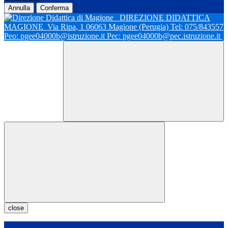
Annulla
Conferma
DIREZIONE DIDATTICA
MAGIONE
Via Ripa, 1 06063 Magione (Perugia) Tel: 075/843557
Peo: pgee04000b@istruzione.it Pec: pgee04000b@pec.istruzione.it
close