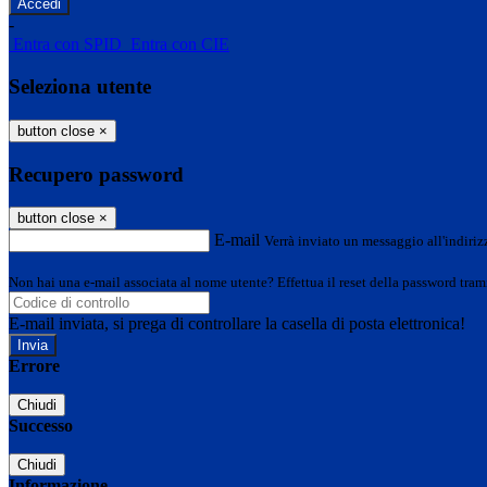
-
Entra con SPID
Entra con CIE
Seleziona utente
button close
×
Recupero password
button close
×
E-mail
Verrà inviato un messaggio all'indirizz
Non hai una e-mail associata al nome utente? Effettua il reset della password tram
E-mail inviata, si prega di controllare la casella di posta elettronica!
Errore
Chiudi
Successo
Chiudi
Informazione