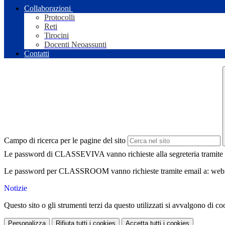
Collaborazioni
Protocolli
Reti
Tirocini
Docenti Neoassunti
Contatti
Campo di ricerca per le pagine del sito
Le password di CLASSEVIVA vanno richieste alla segreteria tramite
Le password per CLASSROOM vanno richieste tramite email a: webm
Notizie
Questo sito o gli strumenti terzi da questo utilizzati si avvalgono di coo
Personalizza
Rifiuta tutti
i cookies
Accetta tutti
i cookies