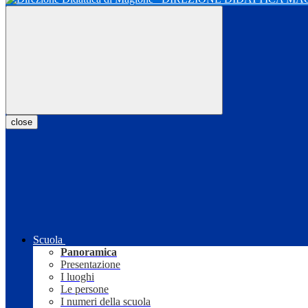
close
Scuola
Panoramica
Presentazione
I luoghi
Le persone
I numeri della scuola