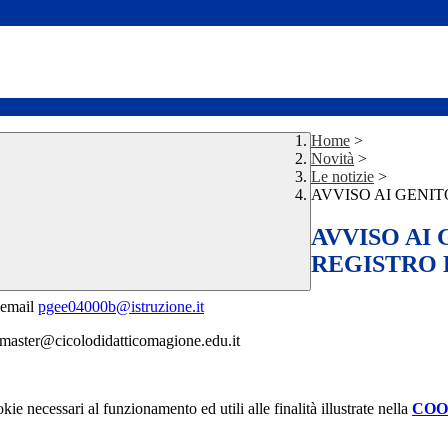
Home
>
Novità
>
Le notizie
>
AVVISO AI GENI
AVVISO AI 
REGISTRO
 email
pgee04000b@istruzione.it
aster@cicolodidatticomagione.edu.it
kie necessari al funzionamento ed utili alle finalità illustrate nella
COO