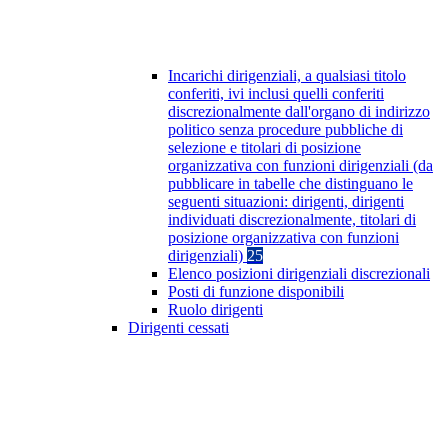
Incarichi dirigenziali, a qualsiasi titolo
conferiti, ivi inclusi quelli conferiti
discrezionalmente dall'organo di indirizzo
politico senza procedure pubbliche di
selezione e titolari di posizione
organizzativa con funzioni dirigenziali (da
pubblicare in tabelle che distinguano le
seguenti situazioni: dirigenti, dirigenti
individuati discrezionalmente, titolari di
posizione organizzativa con funzioni
dirigenziali)
25
Elenco posizioni dirigenziali discrezionali
Posti di funzione disponibili
Ruolo dirigenti
Dirigenti cessati