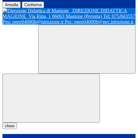
Annulla
Conferma
DIREZIONE DIDATTICA
MAGIONE
Via Ripa, 1 06063 Magione (Perugia) Tel: 075/843557
Peo: pgee04000b@istruzione.it Pec: pgee04000b@pec.istruzione.it
close