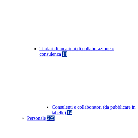
Titolari di incarichi di collaborazione o
consulenza
14
Consulenti e collaboratori (da pubblicare in
tabelle)
14
Personale
225