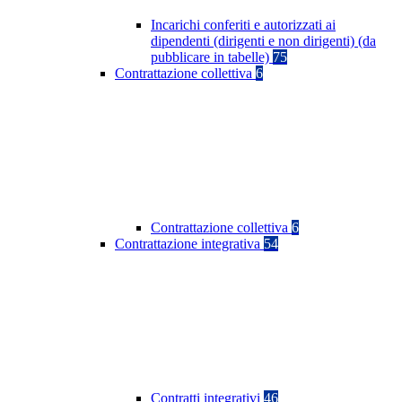
Incarichi conferiti e autorizzati ai
dipendenti (dirigenti e non dirigenti) (da
pubblicare in tabelle)
75
Contrattazione collettiva
6
Contrattazione collettiva
6
Contrattazione integrativa
54
Contratti integrativi
46