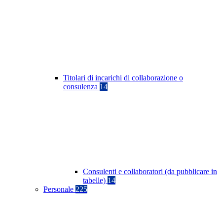
Titolari di incarichi di collaborazione o
consulenza
14
Consulenti e collaboratori (da pubblicare in
tabelle)
14
Personale
225