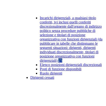
Incarichi dirigenziali, a qualsiasi titolo
conferiti, ivi inclusi quelli conferiti
discrezionalmente dall'organo di indirizzo
politico senza procedure pubbliche di
selezione e titolari di posizione
organizzativa con funzioni dirigenziali (da
pubblicare in tabelle che distinguano le
seguenti situazioni: dirigenti, dirigenti
individuati discrezionalmente, titolari di
posizione organizzativa con funzioni
dirigenziali)
25
Elenco posizioni dirigenziali discrezionali
Posti di funzione disponibili
Ruolo dirigenti
Dirigenti cessati