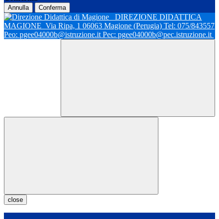
Annulla
Conferma
DIREZIONE DIDATTICA
MAGIONE
Via Ripa, 1 06063 Magione (Perugia) Tel: 075/843557
Peo: pgee04000b@istruzione.it Pec: pgee04000b@pec.istruzione.it
close