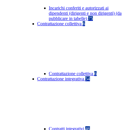
Incarichi conferiti e autorizzati ai
dipendenti (dirigenti e non dirigenti) (da
pubblicare in tabelle)
75
Contrattazione collettiva
6
Contrattazione collettiva
6
Contrattazione integrativa
54
Contratti integrativi
46