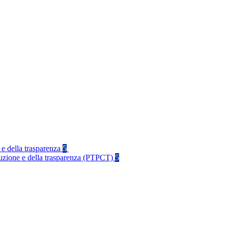
 e della trasparenza
5
rruzione e della trasparenza (PTPCT)
5