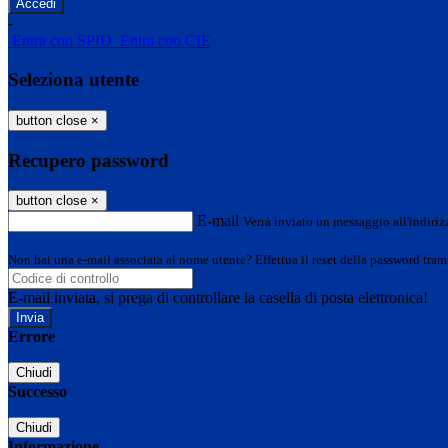
-
Entra con SPID
Entra con CIE
Seleziona utente
button close
×
Recupero password
button close
×
E-mail
Verrà inviato un messaggio all'indirizz
Non hai una e-mail associata al nome utente? Effettua il reset della password tram
E-mail inviata, si prega di controllare la casella di posta elettronica!
Errore
Chiudi
Successo
Chiudi
Informazione