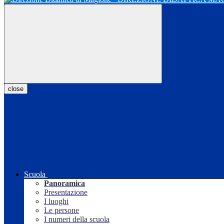
close
Scuola
Panoramica
Presentazione
I luoghi
Le persone
I numeri della scuola