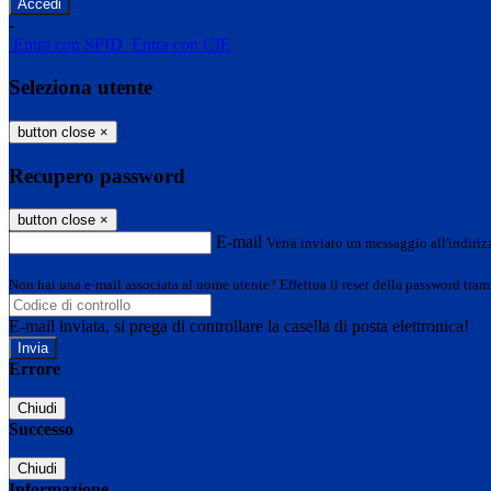
-
Entra con SPID
Entra con CIE
Seleziona utente
button close
×
Recupero password
button close
×
E-mail
Verrà inviato un messaggio all'indirizz
Non hai una e-mail associata al nome utente? Effettua il reset della password tram
E-mail inviata, si prega di controllare la casella di posta elettronica!
Errore
Chiudi
Successo
Chiudi
Informazione