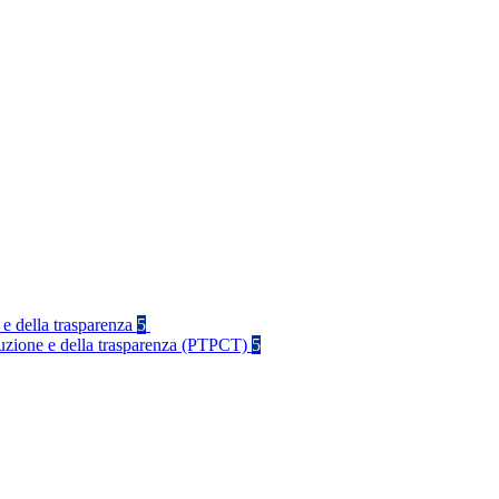
 e della trasparenza
5
rruzione e della trasparenza (PTPCT)
5