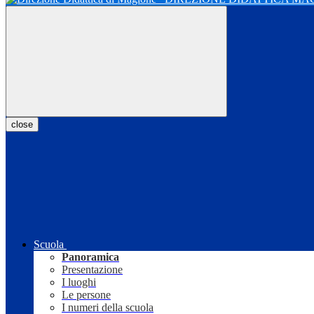
close
Scuola
Panoramica
Presentazione
I luoghi
Le persone
I numeri della scuola