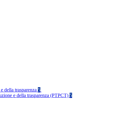
 e della trasparenza
5
rruzione e della trasparenza (PTPCT)
5