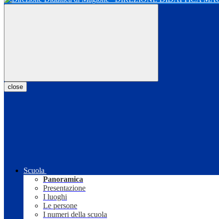
close
Scuola
Panoramica
Presentazione
I luoghi
Le persone
I numeri della scuola