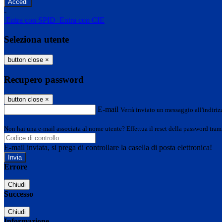
-
Entra con SPID
Entra con CIE
Seleziona utente
button close
×
Recupero password
button close
×
E-mail
Verrà inviato un messaggio all'indirizz
Non hai una e-mail associata al nome utente? Effettua il reset della password tram
E-mail inviata, si prega di controllare la casella di posta elettronica!
Errore
Chiudi
Successo
Chiudi
Informazione