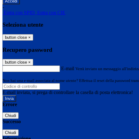
-
Entra con SPID
Entra con CIE
Seleziona utente
button close
×
Recupero password
button close
×
E-mail
Verrà inviato un messaggio all'indirizz
Non hai una e-mail associata al nome utente? Effettua il reset della password tram
E-mail inviata, si prega di controllare la casella di posta elettronica!
Errore
Chiudi
Successo
Chiudi
Informazione