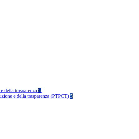
 e della trasparenza
5
rruzione e della trasparenza (PTPCT)
5