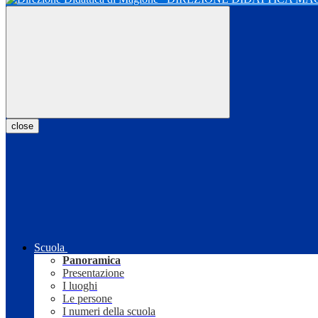
close
Scuola
Panoramica
Presentazione
I luoghi
Le persone
I numeri della scuola