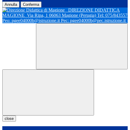
Annulla
Conferma
DIREZIONE DIDATTICA
MAGIONE
Via Ripa, 1 06063 Magione (Perugia) Tel: 075/843557
Peo: pgee04000b@istruzione.it Pec: pgee04000b@pec.istruzione.it
close