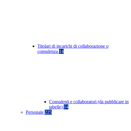
Titolari di incarichi di collaborazione o
consulenza
14
Consulenti e collaboratori (da pubblicare in
tabelle)
14
Personale
225