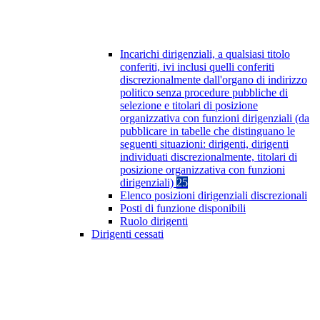
Incarichi dirigenziali, a qualsiasi titolo
conferiti, ivi inclusi quelli conferiti
discrezionalmente dall'organo di indirizzo
politico senza procedure pubbliche di
selezione e titolari di posizione
organizzativa con funzioni dirigenziali (da
pubblicare in tabelle che distinguano le
seguenti situazioni: dirigenti, dirigenti
individuati discrezionalmente, titolari di
posizione organizzativa con funzioni
dirigenziali)
25
Elenco posizioni dirigenziali discrezionali
Posti di funzione disponibili
Ruolo dirigenti
Dirigenti cessati