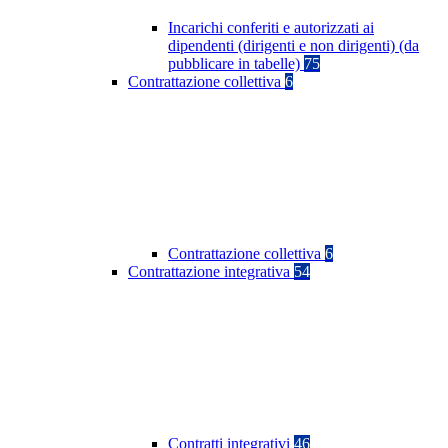
Incarichi conferiti e autorizzati ai
dipendenti (dirigenti e non dirigenti) (da
pubblicare in tabelle)
75
Contrattazione collettiva
6
Contrattazione collettiva
6
Contrattazione integrativa
54
Contratti integrativi
46