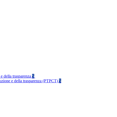
 e della trasparenza
5
rruzione e della trasparenza (PTPCT)
5