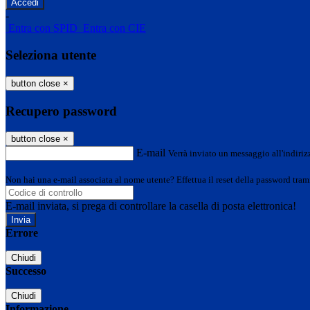
-
Entra con SPID
Entra con CIE
Seleziona utente
button close
×
Recupero password
button close
×
E-mail
Verrà inviato un messaggio all'indirizz
Non hai una e-mail associata al nome utente? Effettua il reset della password tram
E-mail inviata, si prega di controllare la casella di posta elettronica!
Errore
Chiudi
Successo
Chiudi
Informazione