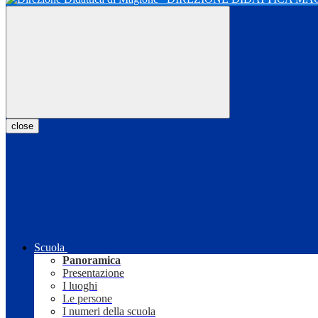
close
Scuola
Panoramica
Presentazione
I luoghi
Le persone
I numeri della scuola