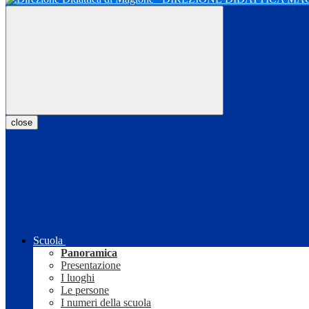
close
Scuola
Panoramica
Presentazione
I luoghi
Le persone
I numeri della scuola