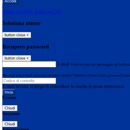
-
Entra con SPID
Entra con CIE
Seleziona utente
button close
×
Recupero password
button close
×
E-mail
Verrà inviato un messaggio all'indirizz
Non hai una e-mail associata al nome utente? Effettua il reset della password tram
E-mail inviata, si prega di controllare la casella di posta elettronica!
Errore
Chiudi
Successo
Chiudi
Informazione