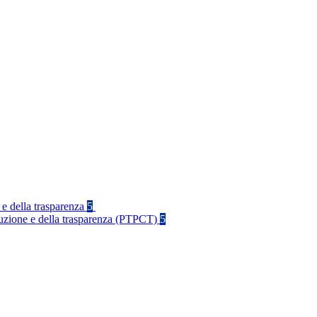
 e della trasparenza
5
rruzione e della trasparenza (PTPCT)
5