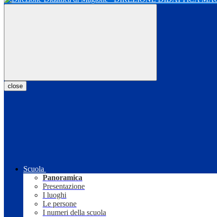
close
Scuola
Panoramica
Presentazione
I luoghi
Le persone
I numeri della scuola