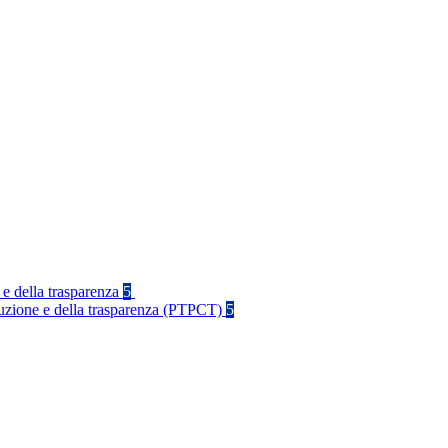
 e della trasparenza
5
rruzione e della trasparenza (PTPCT)
5