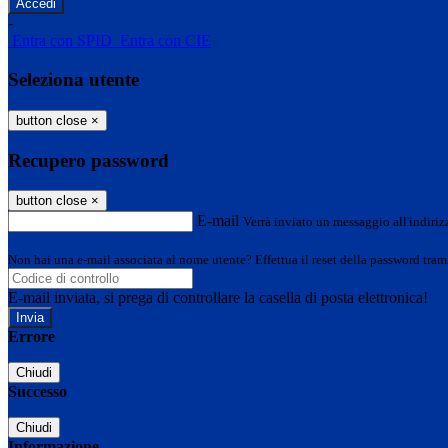
-
Entra con SPID
Entra con CIE
Seleziona utente
button close
×
Recupero password
button close
×
E-mail
Verrà inviato un messaggio all'indirizz
Non hai una e-mail associata al nome utente? Effettua il reset della password tram
E-mail inviata, si prega di controllare la casella di posta elettronica!
Errore
Chiudi
Successo
Chiudi
Informazione