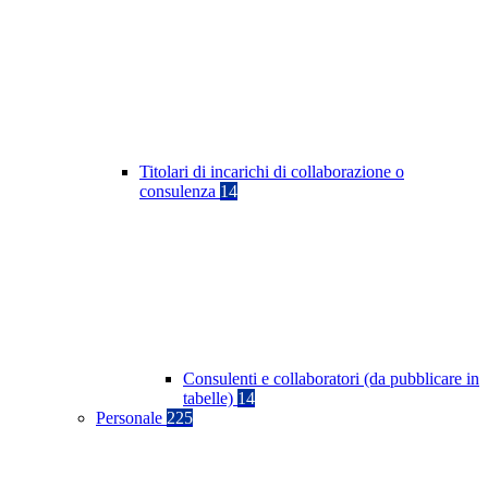
Titolari di incarichi di collaborazione o
consulenza
14
Consulenti e collaboratori (da pubblicare in
tabelle)
14
Personale
225