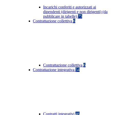
Incarichi conferiti e autorizzati ai
dipendenti (dirigenti e non dirigenti) (da
pubblicare in tabelle)
75
Contrattazione collettiva
6
Contrattazione collettiva
6
Contrattazione integrativa
54
Contratti integrativi
46