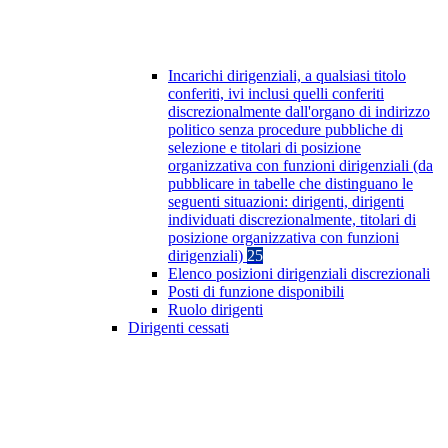
Incarichi dirigenziali, a qualsiasi titolo
conferiti, ivi inclusi quelli conferiti
discrezionalmente dall'organo di indirizzo
politico senza procedure pubbliche di
selezione e titolari di posizione
organizzativa con funzioni dirigenziali (da
pubblicare in tabelle che distinguano le
seguenti situazioni: dirigenti, dirigenti
individuati discrezionalmente, titolari di
posizione organizzativa con funzioni
dirigenziali)
25
Elenco posizioni dirigenziali discrezionali
Posti di funzione disponibili
Ruolo dirigenti
Dirigenti cessati