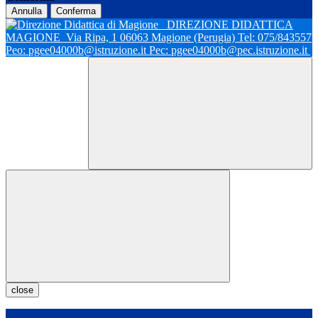
Annulla
Conferma
DIREZIONE DIDATTICA
MAGIONE
Via Ripa, 1 06063 Magione (Perugia) Tel: 075/843557
Peo: pgee04000b@istruzione.it Pec: pgee04000b@pec.istruzione.it
close