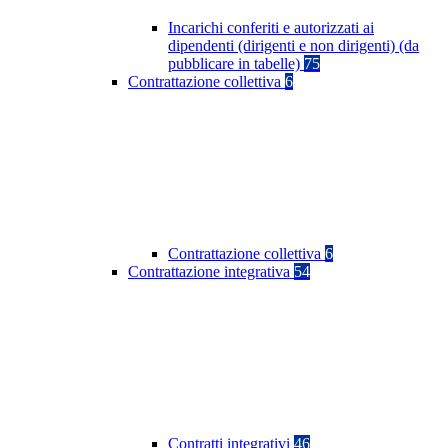
Incarichi conferiti e autorizzati ai
dipendenti (dirigenti e non dirigenti) (da
pubblicare in tabelle)
75
Contrattazione collettiva
6
Contrattazione collettiva
6
Contrattazione integrativa
54
Contratti integrativi
46