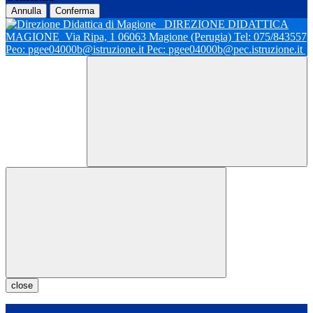
Annulla
Conferma
DIREZIONE DIDATTICA
MAGIONE
Via Ripa, 1 06063 Magione (Perugia) Tel: 075/843557
Peo: pgee04000b@istruzione.it Pec: pgee04000b@pec.istruzione.it
close