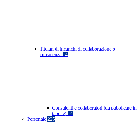
Titolari di incarichi di collaborazione o
consulenza
14
Consulenti e collaboratori (da pubblicare in
tabelle)
14
Personale
225