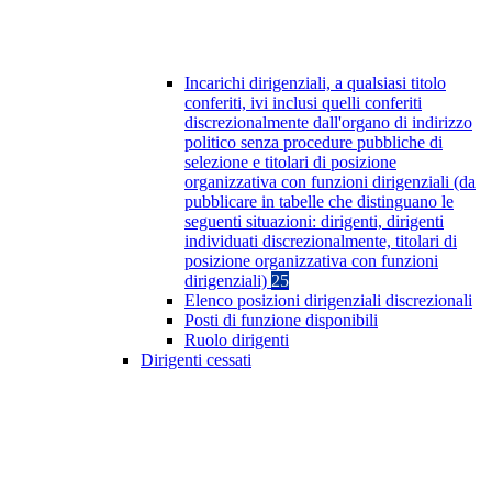
Incarichi dirigenziali, a qualsiasi titolo
conferiti, ivi inclusi quelli conferiti
discrezionalmente dall'organo di indirizzo
politico senza procedure pubbliche di
selezione e titolari di posizione
organizzativa con funzioni dirigenziali (da
pubblicare in tabelle che distinguano le
seguenti situazioni: dirigenti, dirigenti
individuati discrezionalmente, titolari di
posizione organizzativa con funzioni
dirigenziali)
25
Elenco posizioni dirigenziali discrezionali
Posti di funzione disponibili
Ruolo dirigenti
Dirigenti cessati