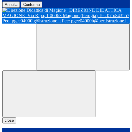
Annulla
Conferma
DIREZIONE DIDATTICA
MAGIONE
Via Ripa, 1 06063 Magione (Perugia) Tel: 075/843557
Peo: pgee04000b@istruzione.it Pec: pgee04000b@pec.istruzione.it
close