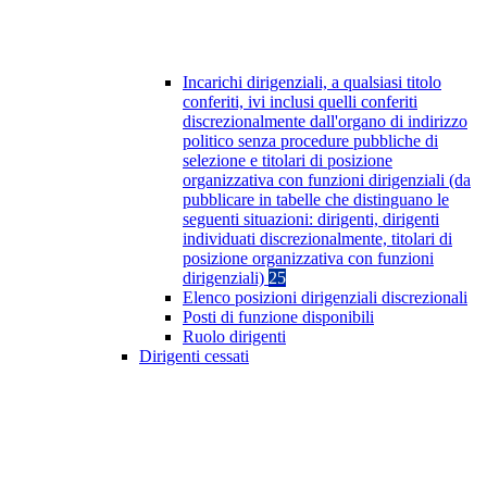
Incarichi dirigenziali, a qualsiasi titolo
conferiti, ivi inclusi quelli conferiti
discrezionalmente dall'organo di indirizzo
politico senza procedure pubbliche di
selezione e titolari di posizione
organizzativa con funzioni dirigenziali (da
pubblicare in tabelle che distinguano le
seguenti situazioni: dirigenti, dirigenti
individuati discrezionalmente, titolari di
posizione organizzativa con funzioni
dirigenziali)
25
Elenco posizioni dirigenziali discrezionali
Posti di funzione disponibili
Ruolo dirigenti
Dirigenti cessati