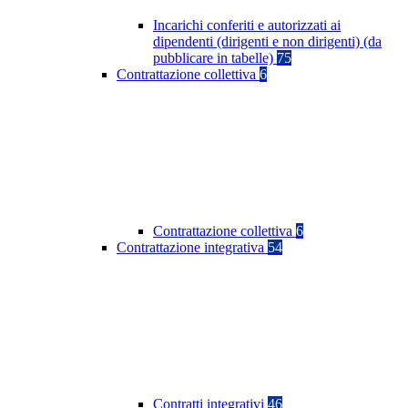
Incarichi conferiti e autorizzati ai
dipendenti (dirigenti e non dirigenti) (da
pubblicare in tabelle)
75
Contrattazione collettiva
6
Contrattazione collettiva
6
Contrattazione integrativa
54
Contratti integrativi
46