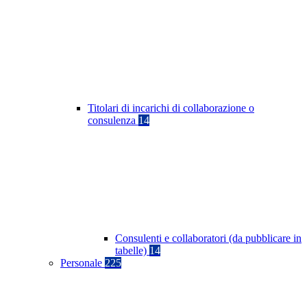
Titolari di incarichi di collaborazione o
consulenza
14
Consulenti e collaboratori (da pubblicare in
tabelle)
14
Personale
225