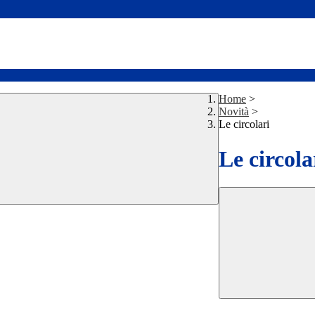
Home
>
Novità
>
Le circolari
Le circola