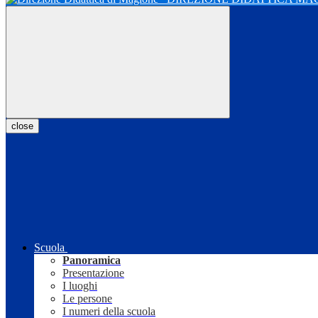
close
Scuola
Panoramica
Presentazione
I luoghi
Le persone
I numeri della scuola