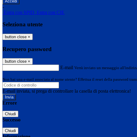
-
Entra con SPID
Entra con CIE
Seleziona utente
button close
×
Recupero password
button close
×
E-mail
Verrà inviato un messaggio all'indirizz
Non hai una e-mail associata al nome utente? Effettua il reset della password tram
E-mail inviata, si prega di controllare la casella di posta elettronica!
Errore
Chiudi
Successo
Chiudi
Informazione