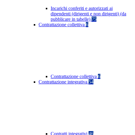
Incarichi conferiti e autorizzati ai
dipendenti (dirigenti e non dirigenti) (da
pubblicare in tabelle)
75
Contrattazione collettiva
6
Contrattazione collettiva
6
Contrattazione integrativa
54
Contratti integrativi
46