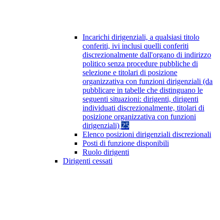
Incarichi dirigenziali, a qualsiasi titolo
conferiti, ivi inclusi quelli conferiti
discrezionalmente dall'organo di indirizzo
politico senza procedure pubbliche di
selezione e titolari di posizione
organizzativa con funzioni dirigenziali (da
pubblicare in tabelle che distinguano le
seguenti situazioni: dirigenti, dirigenti
individuati discrezionalmente, titolari di
posizione organizzativa con funzioni
dirigenziali)
25
Elenco posizioni dirigenziali discrezionali
Posti di funzione disponibili
Ruolo dirigenti
Dirigenti cessati