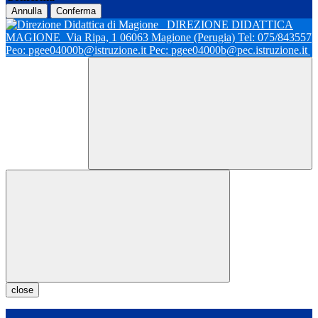
Annulla
Conferma
DIREZIONE DIDATTICA
MAGIONE
Via Ripa, 1 06063 Magione (Perugia) Tel: 075/843557
Peo: pgee04000b@istruzione.it Pec: pgee04000b@pec.istruzione.it
close