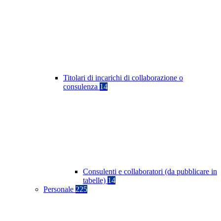
Titolari di incarichi di collaborazione o
consulenza
14
Consulenti e collaboratori (da pubblicare in
tabelle)
14
Personale
225