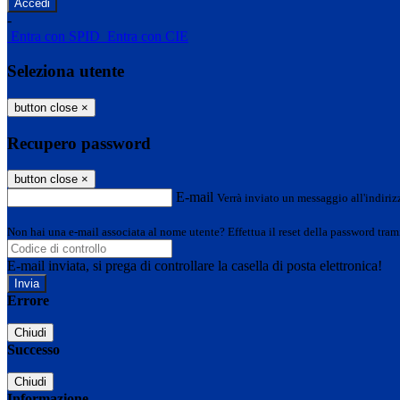
-
Entra con SPID
Entra con CIE
Seleziona utente
button close
×
Recupero password
button close
×
E-mail
Verrà inviato un messaggio all'indirizz
Non hai una e-mail associata al nome utente? Effettua il reset della password tram
E-mail inviata, si prega di controllare la casella di posta elettronica!
Errore
Chiudi
Successo
Chiudi
Informazione