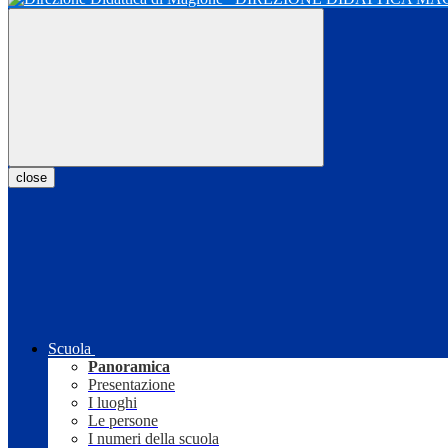
close
Scuola
Panoramica
Presentazione
I luoghi
Le persone
I numeri della scuola