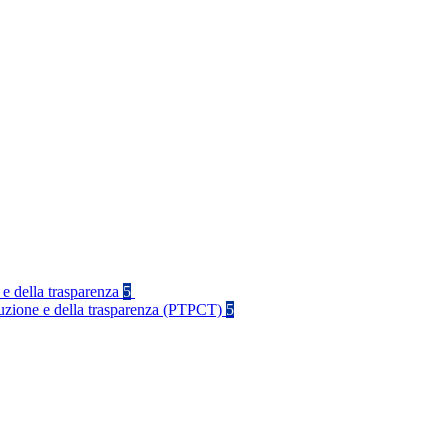
 e della trasparenza
5
rruzione e della trasparenza (PTPCT)
5