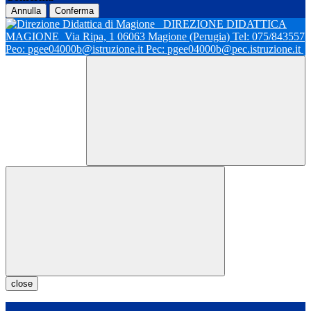
Annulla
Conferma
DIREZIONE DIDATTICA
MAGIONE
Via Ripa, 1 06063 Magione (Perugia) Tel: 075/843557
Peo: pgee04000b@istruzione.it Pec: pgee04000b@pec.istruzione.it
close