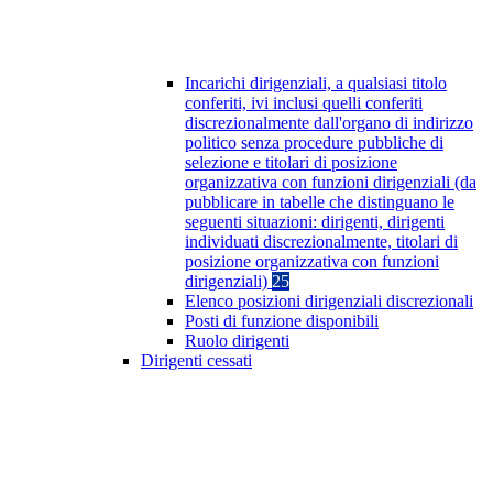
Incarichi dirigenziali, a qualsiasi titolo
conferiti, ivi inclusi quelli conferiti
discrezionalmente dall'organo di indirizzo
politico senza procedure pubbliche di
selezione e titolari di posizione
organizzativa con funzioni dirigenziali (da
pubblicare in tabelle che distinguano le
seguenti situazioni: dirigenti, dirigenti
individuati discrezionalmente, titolari di
posizione organizzativa con funzioni
dirigenziali)
25
Elenco posizioni dirigenziali discrezionali
Posti di funzione disponibili
Ruolo dirigenti
Dirigenti cessati