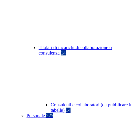
Titolari di incarichi di collaborazione o
consulenza
14
Consulenti e collaboratori (da pubblicare in
tabelle)
14
Personale
225