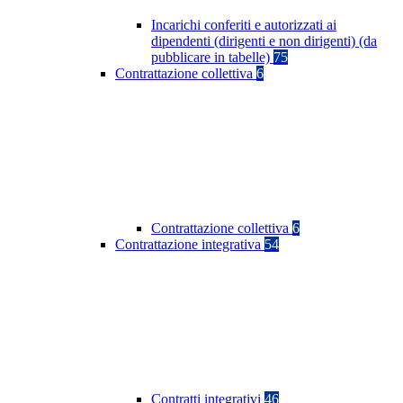
Incarichi conferiti e autorizzati ai
dipendenti (dirigenti e non dirigenti) (da
pubblicare in tabelle)
75
Contrattazione collettiva
6
Contrattazione collettiva
6
Contrattazione integrativa
54
Contratti integrativi
46